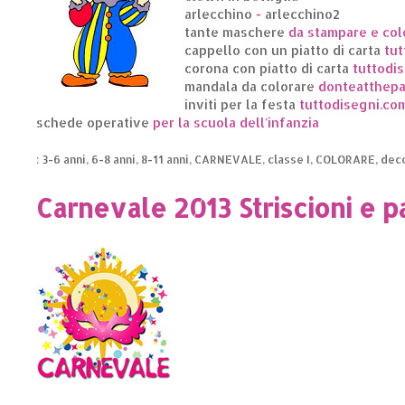
arlecchino
-
arlecchino2
tante maschere
da stampare e col
cappello con un piatto di carta
tut
corona con piatto di carta
tuttodi
mandala da colorare
donteatthepa
inviti per la festa
tuttodisegni.co
schede operative
per la scuola dell'infanzia
:
3-6 anni
,
6-8 anni
,
8-11 anni
,
CARNEVALE
,
classe I
,
COLORARE
,
deco
Carnevale 2013 Striscioni e p