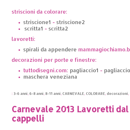
striscioni da colorare:
striscione1
-
striscione2
scritta1
-
scritta2
lavoretti:
spirali da appendere
mammagiochiamo.bl
decorazioni per porte e finestre:
tuttodisegni.com:
pagliaccio1
-
pagliacci
maschera veneziana
:
3-6 anni
,
6-8 anni
,
8-11 anni
,
CARNEVALE
,
COLORARE
,
decorazioni
,
Carnevale 2013 Lavoretti da
cappelli