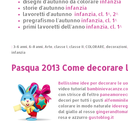
disegni d'autunno da colorare
infanzia
storie d'autunno
infanzia
lavoretti d'autunno
infanzia, cl. 1^, 2^
pregrafismo l'autunno
infanzia, cl. 1^
primi lavoretti dell'anno
infanzia, cl. 1^
:
3-6 anni
,
6-8 anni
,
Arte
,
classe I
,
classe II
,
COLORARE
,
decorazioni
infanzia
Pasqua 2013 Come decorare 
Bellissime idee per decorare le u
video tutorial
bambinievacanze.c
con strisce di feltro
paneamoreecre
decori per tutti i gusti
alfemminil
colorare in modo naturale
ideereg
dal giallo al rosso
gingerandtoma
rosa e azzurro
gustoblog.it