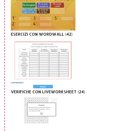
ESERCIZI CON WORDWALL (42)
VERIFICHE CON LIVEWORKSHEET (24)