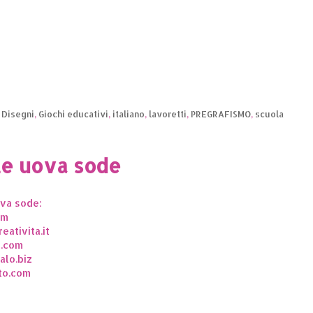
,
Disegni
,
Giochi educativi
,
italiano
,
lavoretti
,
PREGRAFISMO
,
scuola
le uova sode
ova sode:
om
ativita.it
e.com
alo.biz
to.com