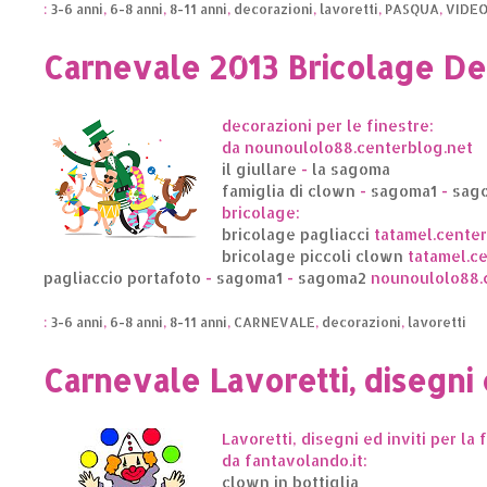
:
3-6 anni
,
6-8 anni
,
8-11 anni
,
decorazioni
,
lavoretti
,
PASQUA
,
VIDE
Carnevale 2013 Bricolage Dec
decorazioni per le finestre:
da nounoulolo88.centerblog.net
il giullare
-
la sagoma
famiglia di clown
-
sagoma1
-
sag
bricolage:
bricolage pagliacci
tatamel.center
bricolage piccoli clown
tatamel.ce
pagliaccio portafoto
-
sagoma1
-
sagoma2
nounoulolo88.c
:
3-6 anni
,
6-8 anni
,
8-11 anni
,
CARNEVALE
,
decorazioni
,
lavoretti
Carnevale Lavoretti, disegni e
Lavoretti, disegni ed inviti per la 
da fantavolando.it:
clown in bottiglia