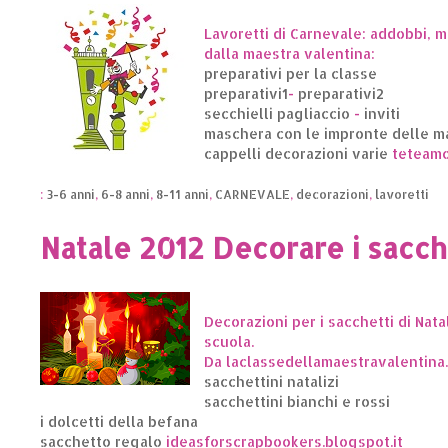
Lavoretti di Carnevale: addobbi, m
dalla maestra valentina:
preparativi per la classe
preparativi1
-
preparativi2
secchielli pagliaccio
-
inviti
maschera con le impronte delle m
cappelli decorazioni varie
teteamo
:
3-6 anni
,
6-8 anni
,
8-11 anni
,
CARNEVALE
,
decorazioni
,
lavoretti
Natale 2012 Decorare i sacch
Decorazioni per i sacchetti di Nata
scuola.
Da laclassedellamaestravalentina
sacchettini natalizi
sacchettini bianchi e rossi
i dolcetti della befana
sacchetto regalo
ideasforscrapbookers.blogspot.it