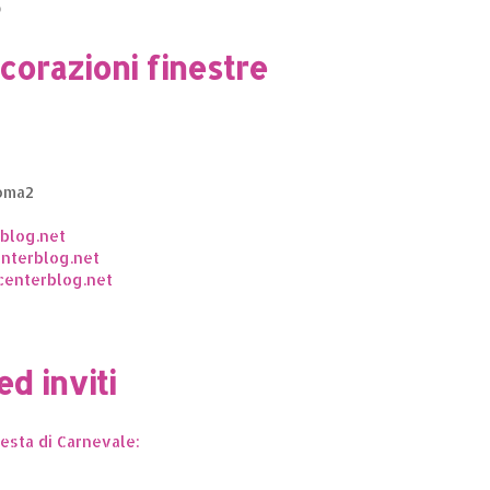
O
orazioni finestre
oma2
blog.net
nterblog.net
enterblog.net
d inviti
festa di Carnevale: