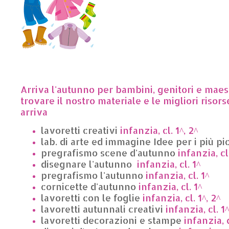
Arriva l'autunno per bambini, genitori e maes
trovare il nostro materiale e le migliori risor
arriva
lavoretti creativi
infanzia, cl. 1^, 2^
lab. di arte ed immagine Idee per i più pic
pregrafismo scene d'autunno
infanzia, cl.
disegnare l'autunno
infanzia, cl. 1^
pregrafismo l'autunno
infanzia, cl. 1^
cornicette d'autunno
infanzia, cl. 1^
lavoretti con le foglie
infanzia, cl. 1^, 2^
lavoretti autunnali creativi
infanzia, cl. 1^
lavoretti decorazioni e stampe
infanzia, c