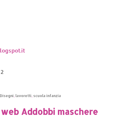
ogspot.it
o2
Disegni
,
lavoretti
,
scuola infanzia
l web Addobbi maschere