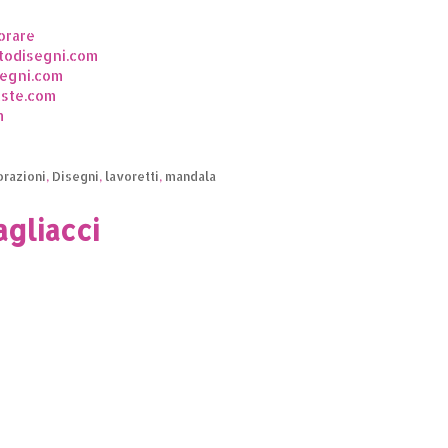
orare
todisegni.com
segni.com
ste.com
m
razioni
,
Disegni
,
lavoretti
,
mandala
agliacci