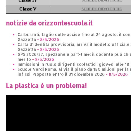
Classe IV
SCHEDE DIDATTICHE
Classe V
SCHEDE DIDATTICHE
notizie da orizzontescuola.it
Carburanti, taglio delle accise fino al 24 agosto: il co
Gazzetta
- 8/5/2026
Carta d’identita provvisoria, arriva il modello ufficiale
Gazzetta
- 8/5/2026
GPS 2026/27, spezzone e part-time: il docente può chie
merito
- 8/5/2026
Immissioni in ruolo dirigenti scolastici, giovedì alle 18
Scuole Verdi Roma, al via il piano da 150 milioni per la 
infissi. Proposte entro il 31 dicembre 2026
- 8/5/2026
La plastica è un problema!