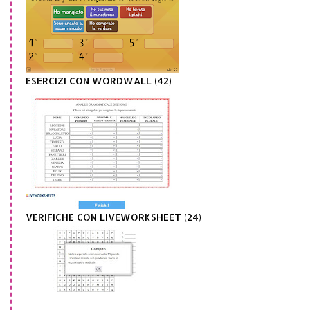
ESERCIZI CON WORDWALL (42)
VERIFICHE CON LIVEWORKSHEET (24)