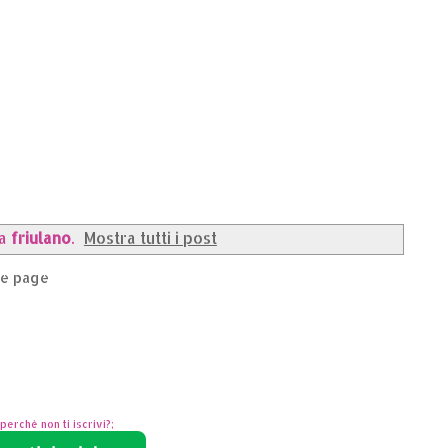
ta
friulano
.
Mostra tutti i post
e page
perchè non ti iscrivi?;