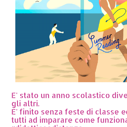
E' stato un anno scolastico dive
gli altri.
E' finito senza feste di classe 
tutti ad imparare come funzion