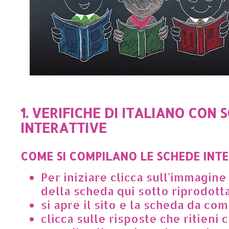
1. VERIFICHE DI ITALIANO CON 
INTERATTIVE
COME SI COMPILANO LE SCHEDE INT
Per iniziare clicca sull'immagin
della scheda qui sotto riprodott
si apre il sito e la scheda da co
clicca sulle risposte che ritieni