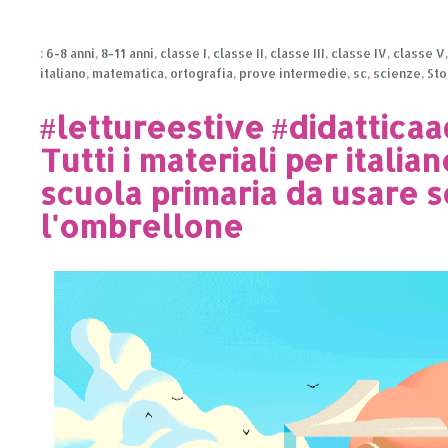
:
6-8 anni
,
8-11 anni
,
classe I
,
classe II
,
classe III
,
classe IV
,
classe V
italiano
,
matematica
,
ortografia
,
prove intermedie
,
sc
,
scienze
,
Sto
#lettureestive #didattica
Tutti i materiali per italian
scuola primaria da usare s
l'ombrellone