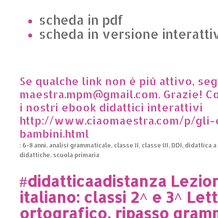
scheda in pdf
scheda in versione interatti
Se qualche link non è più attivo, se
maestra.mpm@gmail.com. Grazie! Co
i nostri ebook didattici interattivi
http://www.ciaomaestra.com/p/gli-
bambini.html
:
6-8 anni
,
analisi grammaticale
,
classe II
,
classe III
,
DDI
,
didattica a
didattiche
,
scuola primaria
#didatticaadistanza Lezio
italiano: classi 2^ e 3^ Let
ortografico, ripasso gram