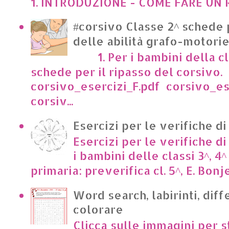
1. INTRODUZIONE - COME FARE UN R
#corsivo Classe 2^ schede 
delle abilità grafo-motori
1. Per i bambini della cl
schede per il ripasso del corsivo.
corsivo_esercizi_F.pdf corsivo_es
corsiv...
Esercizi per le verifiche di
Esercizi per le verifiche di
i bambini delle classi 3^, 4^
primaria: preverifica cl. 5^, E. Bonje
Word search, labirinti, dif
colorare
Clicca sulle immagini per s