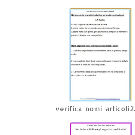
verifica_nomi_articoli2