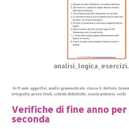
analisi_logica_esercizi
:
8-11 anni
,
aggettivi
,
analisi grammaticale
,
classe V
,
dettato
,
Gramm
ortografia
,
prove finali
,
schede didattiche
,
scuola primaria
,
verbi
Verifiche di fine anno per 
seconda