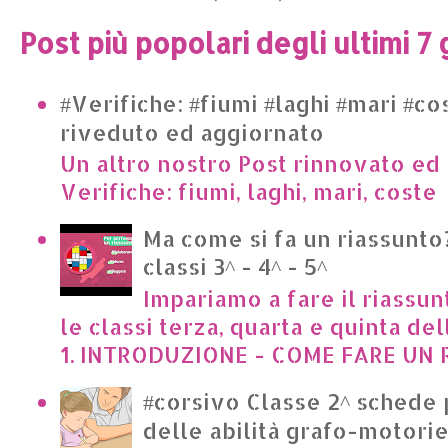
Post più popolari degli ultimi 7 
#Verifiche: #fiumi #laghi #mari #co
riveduto ed aggiornato
Un altro nostro Post rinnovato ed 
Verifiche: fiumi, laghi, mari, cost
Ma come si fa un riassunto?
classi 3^ - 4^ - 5^
Impariamo a fare il riassun
le classi terza, quarta e quinta de
1. INTRODUZIONE - COME FARE UN R
#corsivo Classe 2^ schede 
delle abilità grafo-motori