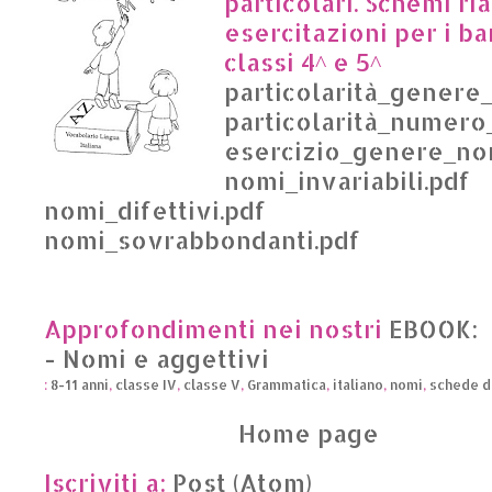
particolari. Schemi ri
esercitazioni per i b
classi 4^ e 5^
particolarità_genere
particolarità_numero
esercizio_genere_no
nomi_invariabili.pdf
nomi_difettivi.pdf
nomi_sovrabbondanti.pdf
Approfondimenti nei nostri
EBOOK: 
- Nomi e aggettivi
:
8-11 anni
,
classe IV
,
classe V
,
Grammatica
,
italiano
,
nomi
,
schede d
Home page
Iscriviti a:
Post (Atom)