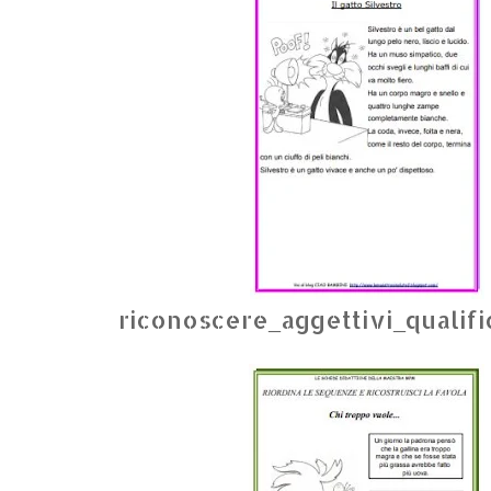
riconoscere_aggettivi_qualifi