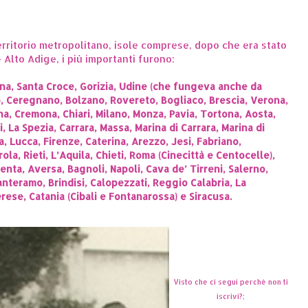
territorio metropolitano, isole comprese, dopo che era stato
 Alto Adige, i più importanti furono:
icina, Santa Croce, Gorizia, Udine (che fungeva anche da
, Ceregnano, Bolzano, Rovereto, Bogliaco, Brescia, Verona,
a, Cremona, Chiari, Milano, Monza, Pavia, Tortona, Aosta,
 La Spezia, Carrara, Massa, Marina di Carrara, Marina di
, Lucca, Firenze, Caterina, Arezzo, Jesi, Fabriano,
la, Rieti, L’Aquila, Chieti, Roma (Cinecittà e Centocelle),
centa, Aversa, Bagnoli, Napoli, Cava de’ Tirreni, Salerno,
nteramo, Brindisi, Calopezzati, Reggio Calabria, La
erese, Catania (Cibali e Fontanarossa) e Siracusa.
Visto che ci segui perchè non ti
iscrivi?;