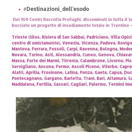
#Destinazioni_dell'esodo
Dei 109 Centri Raccolta Profughi, disseminati in tutta il 
bocciato un progetto di insediamento totale in Trentino –
Trieste (Silos, Risiera di San Sabba), Padriciano, Villa Op
centro di smistamento), Venezia, Vicenza, Padova, Rovigo
Mantova, Ferrara, Fossoli, Carpi, Ravenna, Bologna, Moden
Novara, Torino, Asti, Alessandria, Cuneo, Genova, Chiavari,
Massa, Forte dei Marmi, Tirrenia, Calambrone, Livorno, Pisa
Servigliano, Ancona, Fermo, Ascoli Piceno, Viterbo, Capraro
Alatri, Aprilia, Frosinone, Latina, Ponza, Gaeta, Capua, Du
Pontecagnano, Gargano, Barletta, Trani, Bari, Altamura, Sa
Maddalena, Fertilia, Sassari, Cagliari, Palermo, Termini Im