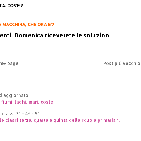
A. COS'E'?
A
MACCHINA, CHE ORA E'?
enti. Domenica riceverete le soluzioni
me page
Post più vecchio
ed aggiornato
 fiumi, laghi, mari, coste
classi 3^ - 4^ - 5^
le classi terza, quarta e quinta della scuola primaria 1.
.