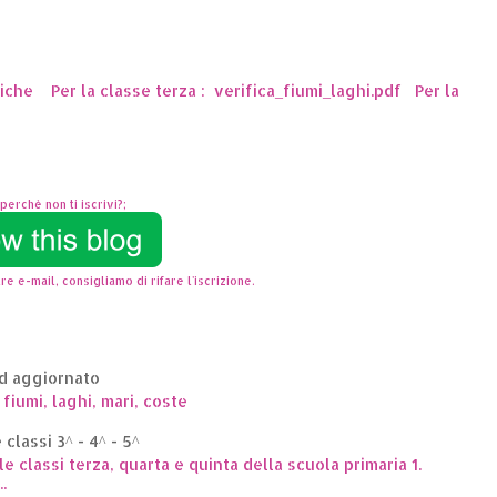
ttiche Per la classe terza : verifica_fiumi_laghi.pdf Per la
perchè non ti iscrivi?;
re e-mail, consigliamo di rifare l'iscrizione.
ed aggiornato
 fiumi, laghi, mari, coste
classi 3^ - 4^ - 5^
le classi terza, quarta e quinta della scuola primaria 1.
.