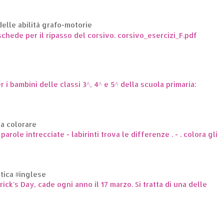
elle abilità grafo-motorie
hede per il ripasso del corsivo. corsivo_esercizi_F.pdf
er i bambini delle classi 3^, 4^ e 5^ della scuola primaria:
da colorare
arole intrecciate - labirinti trova le differenze . - . colora gli
ttica #inglese
trick's Day, cade ogni anno il 17 marzo. Si tratta di una delle