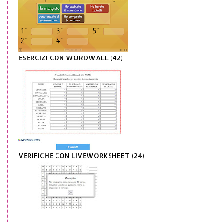
ESERCIZI CON WORDWALL (42)
VERIFICHE CON LIVEWORKSHEET (24)