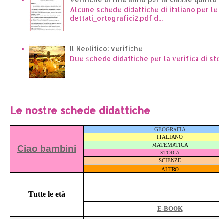
Alcune schede didattiche di italiano per l
dettati_ortografici2.pdf d...
Il Neolitico: verifiche
Due schede didattiche per la verifica di st
Le nostre schede didattiche
GEOGRAFIA
ITALIANO
MATEMATICA
Ciao bambini
STORIA
SCIENZE
ALTRO
Tutte le età
E-BOOK