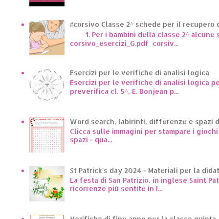
#corsivo Classe 2^ schede per il recupero d
1. Per i bambini della classe 2^ alcune sc
corsivo_esercizi_G.pdf corsiv...
Esercizi per le verifiche di analisi logica
Esercizi per le verifiche di analisi logica p
preverifica cl. 5^, E. Bonjean p...
Word search, labirinti, differenze e spazi 
Clicca sulle immagini per stampare i giochi p
spazi - qua...
St Patrick's day 2024 - Materiali per la dida
La festa di San Patrizio, in inglese Saint Pa
ricorrenze più sentite in I...
Verifiche di fine anno per la classe quinta