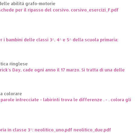
elle abilità grafo-motorie
hede per il ripasso del corsivo. corsivo_esercizi_F.pdf
er i bambini delle classi 3^, 4^ e 5^ della scuola primaria:
ttica #inglese
trick's Day, cade ogni anno il 17 marzo. Si tratta di una delle
da colorare
arole intrecciate - labirinti trova le differenze . - . colora gli
oria in classe 3^: neolitico_uno.pdf neolitico_due.pdf