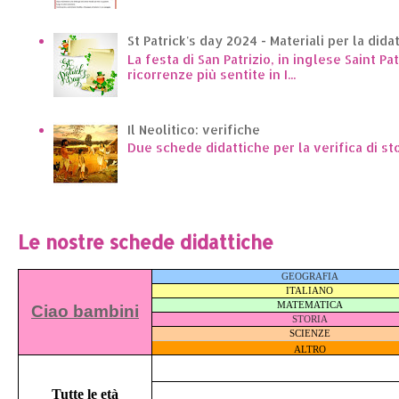
St Patrick's day 2024 - Materiali per la dida
La festa di San Patrizio, in inglese Saint Pa
ricorrenze più sentite in I...
Il Neolitico: verifiche
Due schede didattiche per la verifica di st
Le nostre schede didattiche
GEOGRAFIA
ITALIANO
MATEMATICA
Ciao bambini
STORIA
SCIENZE
ALTRO
Tutte le età