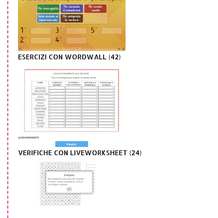
ESERCIZI CON WORDWALL (42)
VERIFICHE CON LIVEWORKSHEET (24)