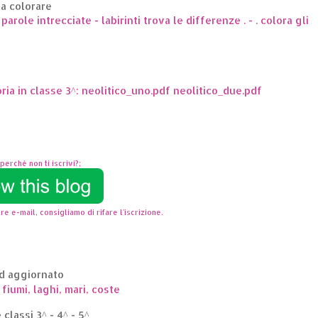
da colorare
arole intrecciate - labirinti trova le differenze . - . colora gli
oria in classe 3^: neolitico_uno.pdf neolitico_due.pdf
perchè non ti iscrivi?;
re e-mail, consigliamo di rifare l'iscrizione.
ed aggiornato
 fiumi, laghi, mari, coste
classi 3^ - 4^ - 5^