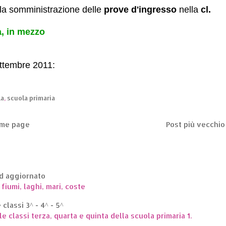
 la somministrazione delle
prove d'ingresso
nella
cl.
a, in mezzo
ettembre 2011:
la
,
scuola primaria
me page
Post più vecchio
ed aggiornato
 fiumi, laghi, mari, coste
classi 3^ - 4^ - 5^
le classi terza, quarta e quinta della scuola primaria 1.
.