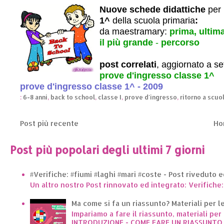
Nuove schede didattiche
per
1^
della scuola primaria
:
da maestramary:
prima, ultim
il più grande
-
percorso
post correlati
, aggiornato a s
prove d'ingresso classe 1^
prove d'ingresso classe 1^ - 2009
:
6-8 anni
,
back to school
,
classe I
,
prove d'ingresso
,
ritorno a scuo
Post più recente
Ho
Post più popolari degli ultimi 7 giorni
#Verifiche: #fiumi #laghi #mari #coste - Post riveduto 
Un altro nostro Post rinnovato ed integrato: Verifiche:
Ma come si fa un riassunto? Materiali per le 
Impariamo a fare il riassunto, materiali per 
INTRODUZIONE - COME FARE UN RIASSUNTO..