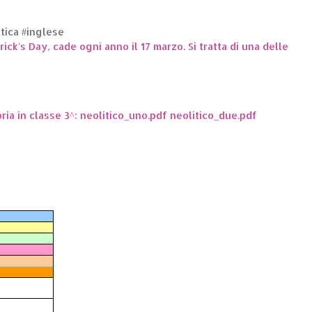
ttica #inglese
trick's Day, cade ogni anno il 17 marzo. Si tratta di una delle
oria in classe 3^: neolitico_uno.pdf neolitico_due.pdf