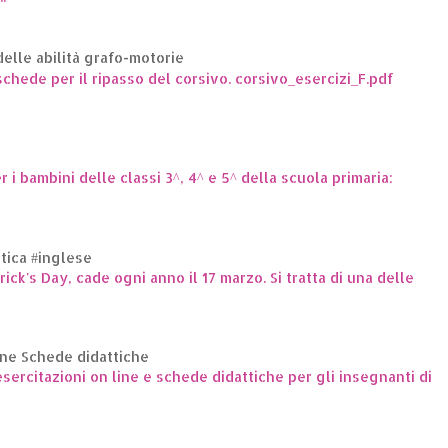
elle abilità grafo-motorie
hede per il ripasso del corsivo. corsivo_esercizi_F.pdf
er i bambini delle classi 3^, 4^ e 5^ della scuola primaria:
ttica #inglese
trick's Day, cade ogni anno il 17 marzo. Si tratta di una delle
ine Schede didattiche
ercitazioni on line e schede didattiche per gli insegnanti di