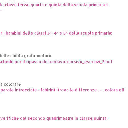
le classi terza, quarta e quinta della scuola primaria 1.
.
er i bambini delle classi 3^, 4^ e 5^ della scuola primaria:
elle abilità grafo-motorie
hede per il ripasso del corsivo. corsivo_esercizi_F.pdf
da colorare
arole intrecciate - labirinti trova le differenze . - . colora gli
e verifiche del secondo quadrimestre in classe quinta.