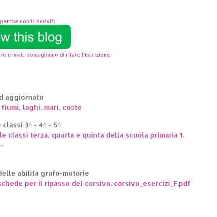
perchè non ti iscrivi?;
re e-mail, consigliamo di rifare l'iscrizione.
ed aggiornato
 fiumi, laghi, mari, coste
classi 3^ - 4^ - 5^
le classi terza, quarta e quinta della scuola primaria 1.
.
elle abilità grafo-motorie
hede per il ripasso del corsivo. corsivo_esercizi_F.pdf