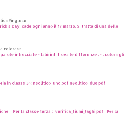
ttica #inglese
trick's Day, cade ogni anno il 17 marzo. Si tratta di una delle
da colorare
arole intrecciate - labirinti trova le differenze . - . colora gli
oria in classe 3^: neolitico_uno.pdf neolitico_due.pdf
ttiche Per la classe terza : verifica_fiumi_laghi.pdf Per la