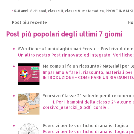
:
6-8 anni
,
8-11 anni
,
classe II
,
classe V
,
matematica
,
PROVE INVALSI
Post più recente
Ho
Post più popolari degli ultimi 7 giorni
#Verifiche: #fiumi #laghi #mari #coste - Post riveduto 
Un altro nostro Post rinnovato ed integrato: Verifiche:
Ma come si fa un riassunto? Materiali per le 
Impariamo a fare il riassunto, materiali per 
INTRODUZIONE - COME FARE UN RIASSUNTO..
#corsivo Classe 2^ schede per il recupero d
1. Per i bambini della classe 2^ alcune sc
corsivo_esercizi_G.pdf corsiv...
Esercizi per le verifiche di analisi logica
Esercizi per le verifiche di analisi logica p