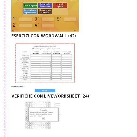
ESERCIZI CON WORDWALL (42)
VERIFICHE CON LIVEWORKSHEET (24)