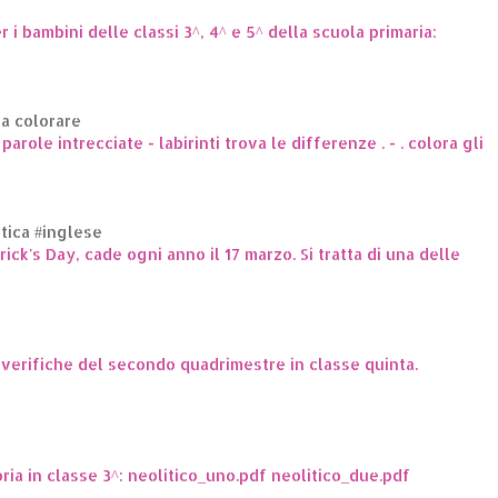
er i bambini delle classi 3^, 4^ e 5^ della scuola primaria:
da colorare
arole intrecciate - labirinti trova le differenze . - . colora gli
ttica #inglese
trick's Day, cade ogni anno il 17 marzo. Si tratta di una delle
e verifiche del secondo quadrimestre in classe quinta.
oria in classe 3^: neolitico_uno.pdf neolitico_due.pdf