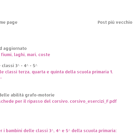
me page
Post più vecchio
ed aggiornato
 fiumi, laghi, mari, coste
classi 3^ - 4^ - 5^
le classi terza, quarta e quinta della scuola primaria 1.
.
elle abilità grafo-motorie
hede per il ripasso del corsivo. corsivo_esercizi_F.pdf
er i bambini delle classi 3^, 4^ e 5^ della scuola primaria: