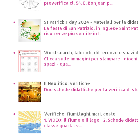
preverifica cl. 5^, E. Bonjean p...
St Patrick's day 2024 - Materiali per la dida
La festa di San Patrizio, in inglese Saint Pa
ricorrenze più sentite in I...
Word search, labirinti, differenze e spazi 
Clicca sulle immagini per stampare i giochi p
spazi - qua...
Il Neolitico: verifiche
Due schede didattiche per la verifica di st
Verifiche: fiumi,laghi,mari, coste
1. VIDEO: il fiume e il lago 2. Schede dida
classe quarta: v...