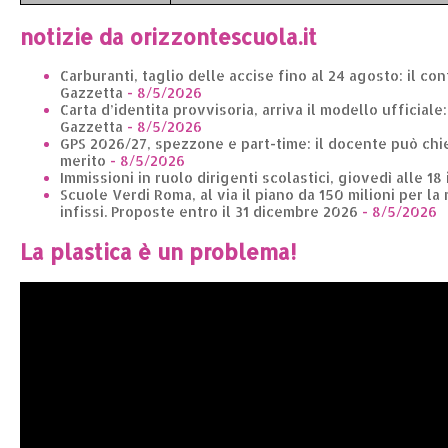
notizie da orizzontescuola.it
Carburanti, taglio delle accise fino al 24 agosto: il co
Gazzetta
- 8/5/2026
Carta d’identita provvisoria, arriva il modello ufficiale
Gazzetta
- 8/5/2026
GPS 2026/27, spezzone e part-time: il docente può chie
merito
- 8/5/2026
Immissioni in ruolo dirigenti scolastici, giovedì alle 18
Scuole Verdi Roma, al via il piano da 150 milioni per la 
infissi. Proposte entro il 31 dicembre 2026
- 8/5/2026
La plastica è un problema!