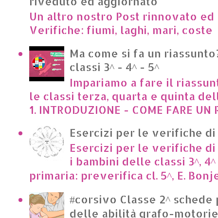
riveduto ed aggiornato
Un altro nostro Post rinnovato ed 
Verifiche: fiumi, laghi, mari, cost
Ma come si fa un riassunto?
classi 3^ - 4^ - 5^
Impariamo a fare il riassun
le classi terza, quarta e quinta de
1. INTRODUZIONE - COME FARE UN R
Esercizi per le verifiche di
Esercizi per le verifiche di
i bambini delle classi 3^, 4^
primaria: preverifica cl. 5^, E. Bonje
#corsivo Classe 2^ schede 
delle abilità grafo-motori