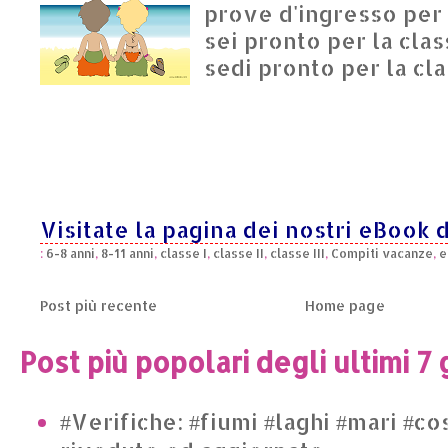
prove d'ingresso per l
sei pronto per la clas
sedi pronto per la cla
Visitate la pagina dei nostri eBook d
:
6-8 anni
,
8-11 anni
,
classe I
,
classe II
,
classe III
,
Compiti vacanze
,
e
Post più recente
Home page
Post più popolari degli ultimi 7 
#Verifiche: #fiumi #laghi #mari #co