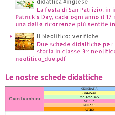
didattica #inglese
La festa di San Patrizio, in 
Patrick's Day, cade ogni anno il 17 
una delle ricorrenze più sentite in I
Il Neolitico: verifiche
Due schede didattiche per l
storia in classe 3^: neoliti
neolitico_due.pdf
Le nostre schede didattiche
GEOGRAFIA
ITALIANO
MATEMATICA
Ciao bambini
STORIA
SCIENZE
ALTRO