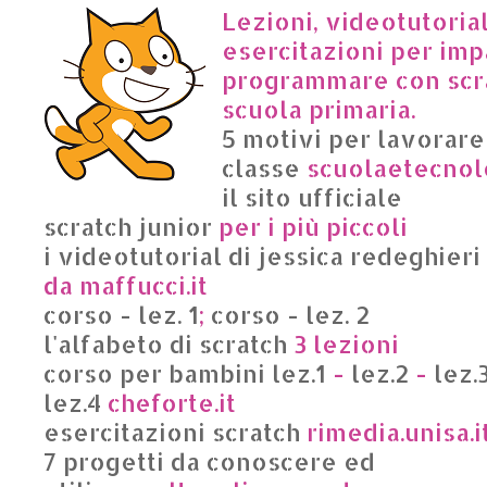
Lezioni, videotutoria
esercitazioni per imp
programmare con scra
scuola primaria.
5 motivi per lavorare
classe
scuolaetecnolo
il sito ufficiale
scratch junior
per i più piccoli
i videotutorial di jessica redeghieri
da maffucci.it
corso - lez. 1
;
corso - lez. 2
l'alfabeto di scratch
3 lezioni
corso per bambini lez.1
-
lez.2
-
lez.
lez.4
cheforte.it
esercitazioni scratch
rimedia.unisa.i
7 progetti da conoscere ed