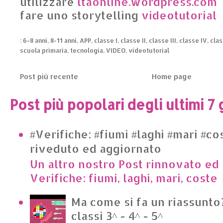
utilizzare
ltaonline.wordpress.com
fare uno storytelling
videotutorial
:
6-8 anni
,
8-11 anni
,
APP
,
classe I
,
classe II
,
classe III
,
classe IV
,
clas
scuola primaria
,
tecnologia
,
VIDEO
,
videotutorial
Post più recente
Home page
Post più popolari degli ultimi 7 
#Verifiche: #fiumi #laghi #mari #co
riveduto ed aggiornato
Un altro nostro Post rinnovato ed 
Verifiche: fiumi, laghi, mari, cost
Ma come si fa un riassunto?
classi 3^ - 4^ - 5^