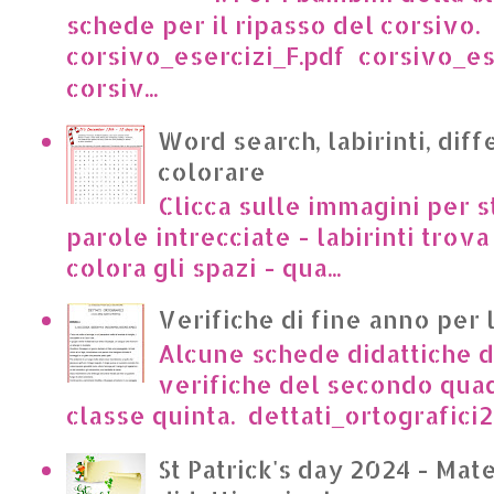
schede per il ripasso del corsivo.
corsivo_esercizi_F.pdf corsivo_es
corsiv...
Word search, labirinti, dif
colorare
Clicca sulle immagini per s
parole intrecciate - labirinti trova 
colora gli spazi - qua...
Verifiche di fine anno per 
Alcune schede didattiche di
verifiche del secondo qua
classe quinta. dettati_ortografici2.p
St Patrick's day 2024 - Mate