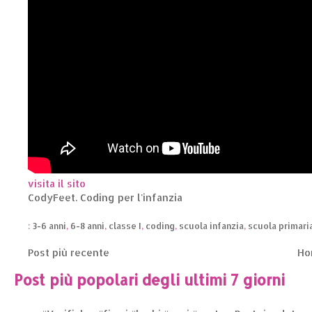
visita il sito
CodyFeet. Coding per l'infanzia
:
3-6 anni
,
6-8 anni
,
classe I
,
coding
,
scuola infanzia
,
scuola primari
Post più recente
Ho
Post più popolari degli ultimi 7 giorni