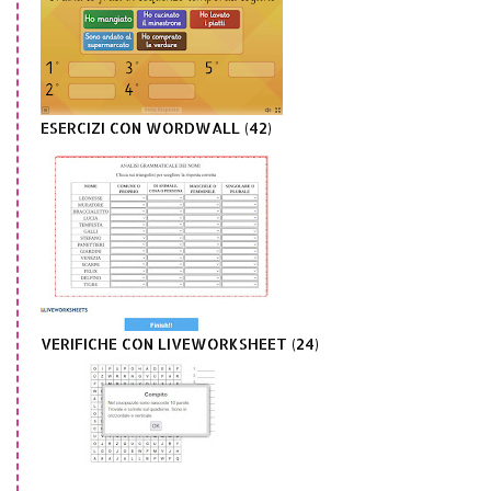
ESERCIZI CON WORDWALL (42)
VERIFICHE CON LIVEWORKSHEET (24)