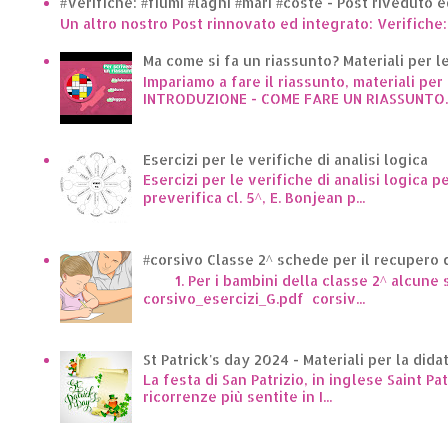
#Verifiche: #fiumi #laghi #mari #coste - Post riveduto 
Un altro nostro Post rinnovato ed integrato: Verifiche:
Ma come si fa un riassunto? Materiali per le 
Impariamo a fare il riassunto, materiali per 
INTRODUZIONE - COME FARE UN RIASSUNTO..
Esercizi per le verifiche di analisi logica
Esercizi per le verifiche di analisi logica p
preverifica cl. 5^, E. Bonjean p...
#corsivo Classe 2^ schede per il recupero d
1. Per i bambini della classe 2^ alcune sc
corsivo_esercizi_G.pdf corsiv...
St Patrick's day 2024 - Materiali per la dida
La festa di San Patrizio, in inglese Saint Pa
ricorrenze più sentite in I...