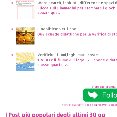
Word search, labirinti, differenze e spazi 
Clicca sulle immagini per stampare i giochi p
spazi - qua...
Il Neolitico: verifiche
Due schede didattiche per la verifica di st
Verifiche: fiumi,laghi,mari, coste
1. VIDEO: il fiume e il lago 2. Schede dida
classe quarta: v...
Visto che ci segui 
A chi è già iscritto ma non riceve le nost
I Post più popolari degli ultimi 30 gg