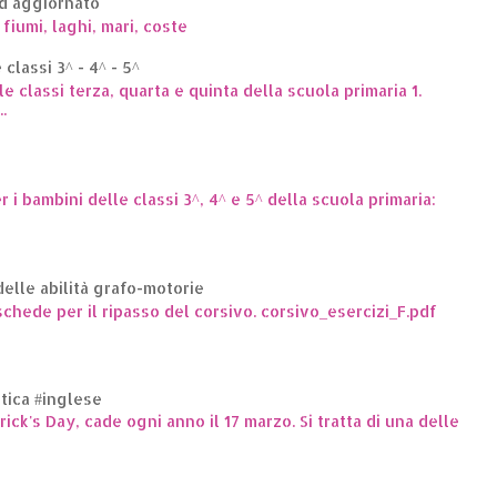
ed aggiornato
 fiumi, laghi, mari, coste
classi 3^ - 4^ - 5^
le classi terza, quarta e quinta della scuola primaria 1.
.
er i bambini delle classi 3^, 4^ e 5^ della scuola primaria:
elle abilità grafo-motorie
hede per il ripasso del corsivo. corsivo_esercizi_F.pdf
ttica #inglese
trick's Day, cade ogni anno il 17 marzo. Si tratta di una delle