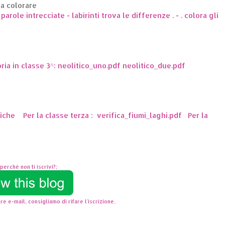
da colorare
arole intrecciate - labirinti trova le differenze . - . colora gli
oria in classe 3^: neolitico_uno.pdf neolitico_due.pdf
ttiche Per la classe terza : verifica_fiumi_laghi.pdf Per la
perchè non ti iscrivi?;
re e-mail, consigliamo di rifare l'iscrizione.