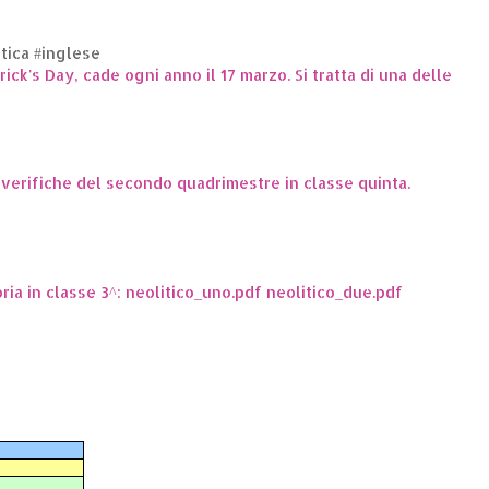
ttica #inglese
trick's Day, cade ogni anno il 17 marzo. Si tratta di una delle
e verifiche del secondo quadrimestre in classe quinta.
oria in classe 3^: neolitico_uno.pdf neolitico_due.pdf