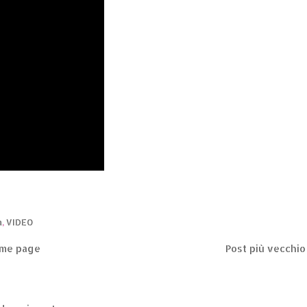
a
,
VIDEO
me page
Post più vecchio