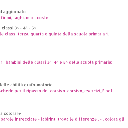
ed aggiornato
 fiumi, laghi, mari, coste
classi 3^ - 4^ - 5^
le classi terza, quarta e quinta della scuola primaria 1.
.
er i bambini delle classi 3^, 4^ e 5^ della scuola primaria:
elle abilità grafo-motorie
hede per il ripasso del corsivo. corsivo_esercizi_F.pdf
da colorare
arole intrecciate - labirinti trova le differenze . - . colora gli