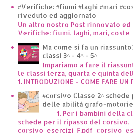
#Verifiche: #fiumi #laghi #mari #co
riveduto ed aggiornato
Un altro nostro Post rinnovato ed 
Verifiche: fiumi, laghi, mari, cost
Ma come si fa un riassunto?
classi 3^ - 4^ - 5^
Impariamo a fare il riassun
le classi terza, quarta e quinta de
1. INTRODUZIONE - COME FARE UN R
#corsivo Classe 2^ schede 
delle abilità grafo-motori
1. Per i bambini della cl
schede per il ripasso del corsivo.
corsivo_esercizi_F.pdf corsivo_es