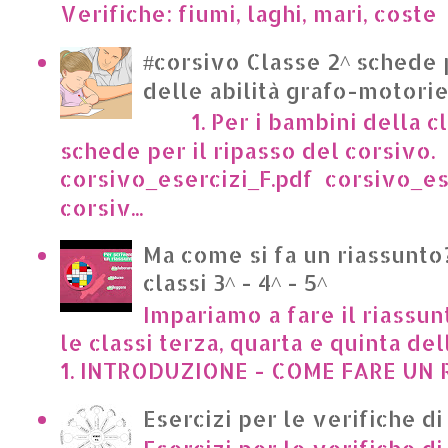
Verifiche: fiumi, laghi, mari, cost
#corsivo Classe 2^ schede 
delle abilità grafo-motori
1. Per i bambini della cl
schede per il ripasso del corsivo.
corsivo_esercizi_F.pdf corsivo_es
corsiv...
Ma come si fa un riassunto?
classi 3^ - 4^ - 5^
Impariamo a fare il riassun
le classi terza, quarta e quinta de
1. INTRODUZIONE - COME FARE UN R
Esercizi per le verifiche di