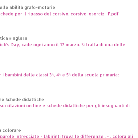
elle abilità grafo-motorie
hede per il ripasso del corsivo. corsivo_esercizi_F.pdf
ttica #inglese
rick's Day, cade ogni anno il 17 marzo. Si tratta di una delle
r i bambini delle classi 3^, 4^ e 5^ della scuola primaria:
ne Schede didattiche
ercitazioni on line e schede didattiche per gli insegnanti di
a colorare
arole intrecciate - labirinti trova le differenze . - . colora gli