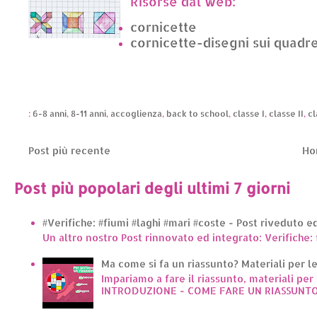
Risorse dal web:
cornicette
cornicette-disegni sui quadre
:
6-8 anni
,
8-11 anni
,
accoglienza
,
back to school
,
classe I
,
classe II
,
cl
Post più recente
Ho
Post più popolari degli ultimi 7 giorni
#Verifiche: #fiumi #laghi #mari #coste - Post riveduto 
Un altro nostro Post rinnovato ed integrato: Verifiche: 
Ma come si fa un riassunto? Materiali per le 
Impariamo a fare il riassunto, materiali per 
INTRODUZIONE - COME FARE UN RIASSUNTO.