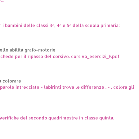
r i bambini delle classi 3^, 4^ e 5^ della scuola primaria:
elle abilità grafo-motorie
hede per il ripasso del corsivo. corsivo_esercizi_F.pdf
a colorare
arole intrecciate - labirinti trova le differenze . - . colora gli
 verifiche del secondo quadrimestre in classe quinta.