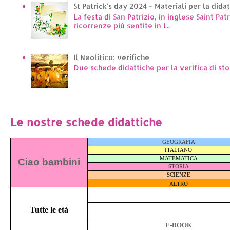
St Patrick's day 2024 - Materiali per la dida
La festa di San Patrizio, in inglese Saint Pat
ricorrenze più sentite in I...
Il Neolitico: verifiche
Due schede didattiche per la verifica di sto
Le nostre schede didattiche
GEOGRAFIA
ITALIANO
MATEMATICA
Ciao bambini
STORIA
SCIENZE
ALTRO
Tutte le età
E-BOOK