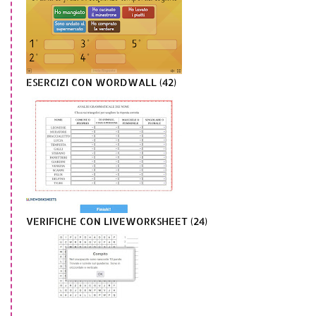
ESERCIZI CON WORDWALL (42)
VERIFICHE CON LIVEWORKSHEET (24)