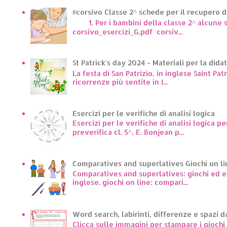
#corsivo Classe 2^ schede per il recupero d
1. Per i bambini della classe 2^ alcune sc
corsivo_esercizi_G.pdf corsiv...
St Patrick's day 2024 - Materiali per la dida
La festa di San Patrizio, in inglese Saint Pat
ricorrenze più sentite in I...
Esercizi per le verifiche di analisi logica
Esercizi per le verifiche di analisi logica pe
preverifica cl. 5^, E. Bonjean p...
Comparatives and superlatives Giochi on li
Comparatives and superlatives: giochi ed es
inglese. giochi on line: compari...
Word search, labirinti, differenze e spazi d
Clicca sulle immagini per stampare i giochi p