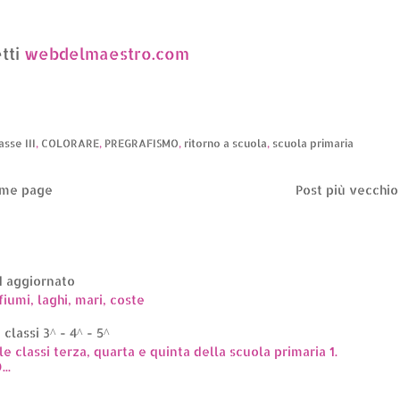
tti
webdelmaestro.com
asse III
,
COLORARE
,
PREGRAFISMO
,
ritorno a scuola
,
scuola primaria
me page
Post più vecchio
ed aggiornato
fiumi, laghi, mari, coste
classi 3^ - 4^ - 5^
le classi terza, quarta e quinta della scuola primaria 1.
..