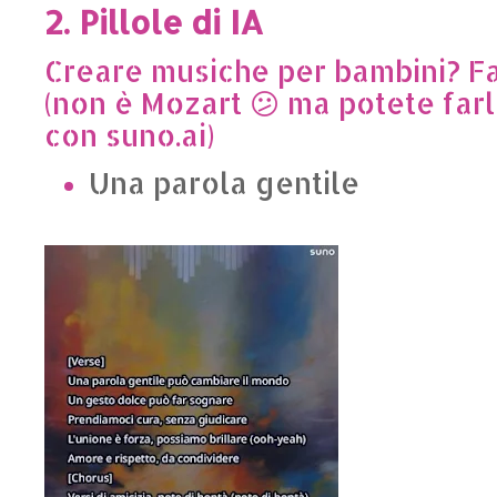
2. Pillole di IA
Creare musiche per bambini? Fa
(non è Mozart 😕 ma potete far
con suno.ai)
Una parola gentile