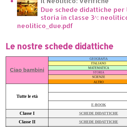
Il Neolitico: verifiche
Due schede didattiche per l
storia in classe 3^: neoliti
neolitico_due.pdf
Le nostre schede didattiche
GEOGRAFIA
ITALIANO
MATEMATICA
Ciao bambini
STORIA
SCIENZE
ALTRO
Tutte le età
E-BOOK
Classe I
SCHEDE DIDATTICHE
Classe II
SCHEDE DIDATTICHE