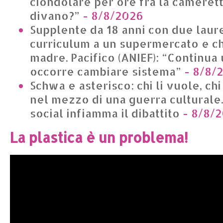
ciondolare per ore fra la camerett
divano?”
- 8/8/2026
Supplente da 18 anni con due lau
curriculum a un supermercato e chi
madre. Pacifico (ANIEF): “Continua 
occorre cambiare sistema”
- 8/8/
Schwa e asterisco: chi li vuole, chi 
nel mezzo di una guerra culturale.
social infiamma il dibattito
- 8/8/
La plastica è un problema!