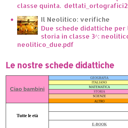
classe quinta. dettati_ortografici2.p
Il Neolitico: verifiche
Due schede didattiche per l
storia in classe 3^: neoliti
neolitico_due.pdf
Le nostre schede didattiche
GEOGRAFIA
ITALIANO
MATEMATICA
Ciao bambini
STORIA
SCIENZE
ALTRO
Tutte le età
E-BOOK