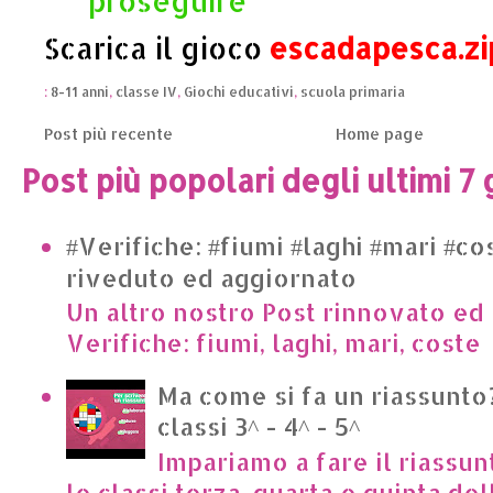
proseguire
Scarica il gioco
escadapesca.zi
:
8-11 anni
,
classe IV
,
Giochi educativi
,
scuola primaria
Post più recente
Home page
Post più popolari degli ultimi 7 
#Verifiche: #fiumi #laghi #mari #co
riveduto ed aggiornato
Un altro nostro Post rinnovato ed 
Verifiche: fiumi, laghi, mari, cost
Ma come si fa un riassunto?
classi 3^ - 4^ - 5^
Impariamo a fare il riassun
le classi terza, quarta e quinta de