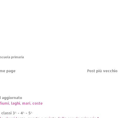
scuola primaria
me page
Post più vecchio
ed aggiornato
fiumi, laghi, mari, coste
classi 3^ - 4^ - 5^