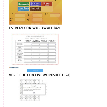
ESERCIZI CON WORDWALL (42)
VERIFICHE CON LIVEWORKSHEET (24)