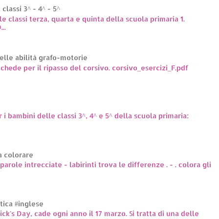
classi 3^ - 4^ - 5^
le classi terza, quarta e quinta della scuola primaria 1.
..
elle abilità grafo-motorie
hede per il ripasso del corsivo. corsivo_esercizi_F.pdf
r i bambini delle classi 3^, 4^ e 5^ della scuola primaria:
a colorare
arole intrecciate - labirinti trova le differenze . - . colora gli
ttica #inglese
rick's Day, cade ogni anno il 17 marzo. Si tratta di una delle