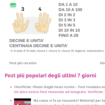
DA 1 A 10
DA 10 A 100
DI 2 IN 2
DI 3 IN 3
DI 5 IN 5
DI 10 IN 10
FINO A 29
DECINE E UNITA
'
CENTINAIA DECINE E UNITA
'
:
6-8 anni
,
8-11 anni
,
classe I
,
classe II
,
classe III
,
inglese
,
matematica
,
Post più recente
Ho
Post più popolari degli ultimi 7 giorni
#Verifiche: #fiumi #laghi #mari #coste - Post riveduto 
Un altro nostro Post rinnovato ed integrato: Verifiche: 
Ma come si fa un riassunto? Materiali per le 