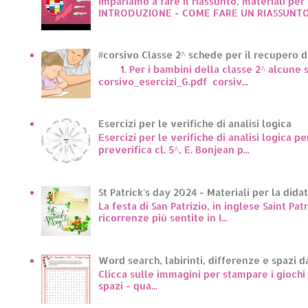
Impariamo a fare il riassunto, materiali per 
INTRODUZIONE - COME FARE UN RIASSUNTO.
#corsivo Classe 2^ schede per il recupero d
1. Per i bambini della classe 2^ alcune sc
corsivo_esercizi_G.pdf corsiv...
Esercizi per le verifiche di analisi logica
Esercizi per le verifiche di analisi logica pe
preverifica cl. 5^, E. Bonjean p...
St Patrick's day 2024 - Materiali per la dida
La festa di San Patrizio, in inglese Saint Pat
ricorrenze più sentite in I...
Word search, labirinti, differenze e spazi d
Clicca sulle immagini per stampare i giochi p
spazi - qua...