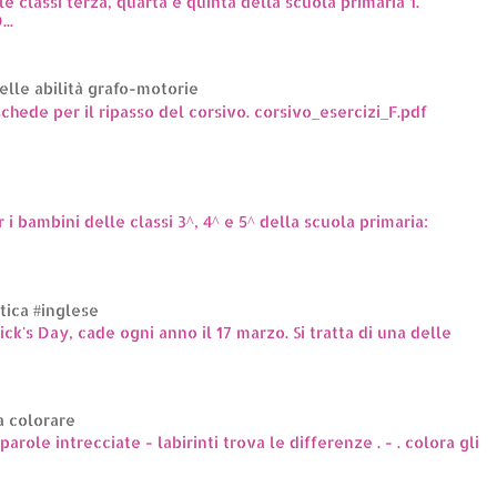
le classi terza, quarta e quinta della scuola primaria 1.
..
elle abilità grafo-motorie
hede per il ripasso del corsivo. corsivo_esercizi_F.pdf
r i bambini delle classi 3^, 4^ e 5^ della scuola primaria:
ttica #inglese
rick's Day, cade ogni anno il 17 marzo. Si tratta di una delle
a colorare
arole intrecciate - labirinti trova le differenze . - . colora gli