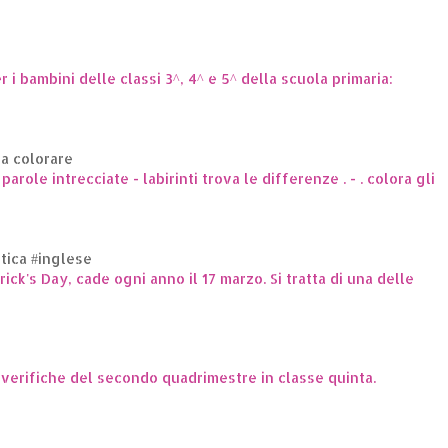
er i bambini delle classi 3^, 4^ e 5^ della scuola primaria:
da colorare
arole intrecciate - labirinti trova le differenze . - . colora gli
ttica #inglese
trick's Day, cade ogni anno il 17 marzo. Si tratta di una delle
e verifiche del secondo quadrimestre in classe quinta.