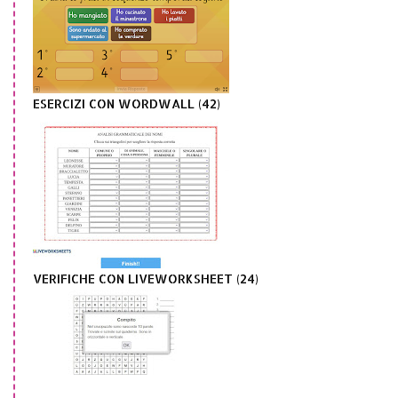
ESERCIZI CON WORDWALL (42)
VERIFICHE CON LIVEWORKSHEET (24)