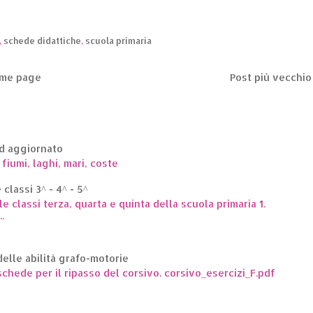
,
schede didattiche
,
scuola primaria
me page
Post più vecchio
ed aggiornato
 fiumi, laghi, mari, coste
classi 3^ - 4^ - 5^
le classi terza, quarta e quinta della scuola primaria 1.
.
elle abilità grafo-motorie
hede per il ripasso del corsivo. corsivo_esercizi_F.pdf