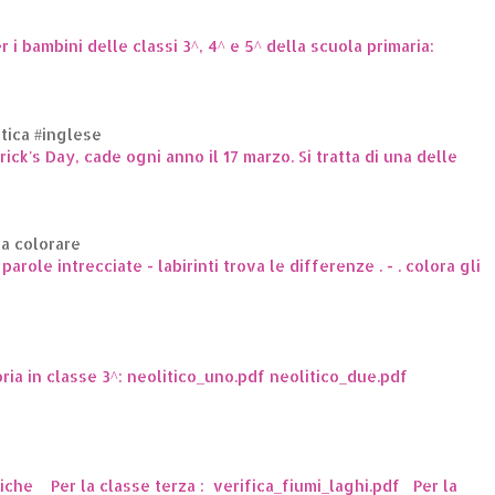
er i bambini delle classi 3^, 4^ e 5^ della scuola primaria:
ttica #inglese
trick's Day, cade ogni anno il 17 marzo. Si tratta di una delle
da colorare
arole intrecciate - labirinti trova le differenze . - . colora gli
oria in classe 3^: neolitico_uno.pdf neolitico_due.pdf
ttiche Per la classe terza : verifica_fiumi_laghi.pdf Per la