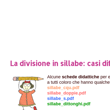
La divisione in sillabe: casi dif
Alcune
schede didattiche
per es
a tutti coloro che hanno qualche d
sillabe_cqu.pdf
sillabe_doppie.pdf
sillabe_s.pdf
sillabe_dittonghi.pdf