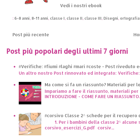
Vedi i nostri ebook
:
6-8 anni
,
8-11 anni
,
classe I
,
classe II
,
classe III
,
Disegni
,
ortografia
Post più recente
Ho
Post più popolari degli ultimi 7 giorni
#Verifiche: #fiumi #laghi #mari #coste - Post riveduto 
Un altro nostro Post rinnovato ed integrato: Verifiche:
Ma come si fa un riassunto? Materiali per le 
Impariamo a fare il riassunto, materiali per 
INTRODUZIONE - COME FARE UN RIASSUNTO..
#corsivo Classe 2^ schede per il recupero d
1. Per i bambini della classe 2^ alcune sc
corsivo_esercizi_G.pdf corsiv...