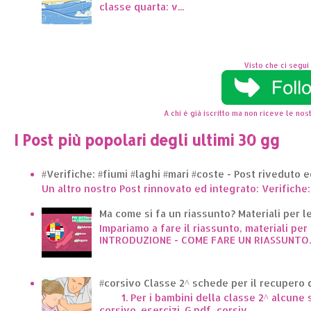
classe quarta: v...
Visto che ci segui 
A chi è già iscritto ma non riceve le nost
I Post più popolari degli ultimi 30 gg
#Verifiche: #fiumi #laghi #mari #coste - Post riveduto 
Un altro nostro Post rinnovato ed integrato: Verifiche:
Ma come si fa un riassunto? Materiali per le 
Impariamo a fare il riassunto, materiali per 
INTRODUZIONE - COME FARE UN RIASSUNTO..
#corsivo Classe 2^ schede per il recupero d
1. Per i bambini della classe 2^ alcune sc
corsivo_esercizi_G.pdf corsiv...