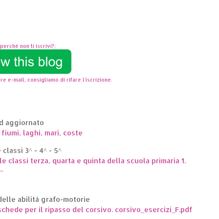
perchè non ti iscrivi?;
re e-mail, consigliamo di rifare l'iscrizione.
ed aggiornato
 fiumi, laghi, mari, coste
classi 3^ - 4^ - 5^
le classi terza, quarta e quinta della scuola primaria 1.
.
elle abilità grafo-motorie
hede per il ripasso del corsivo. corsivo_esercizi_F.pdf