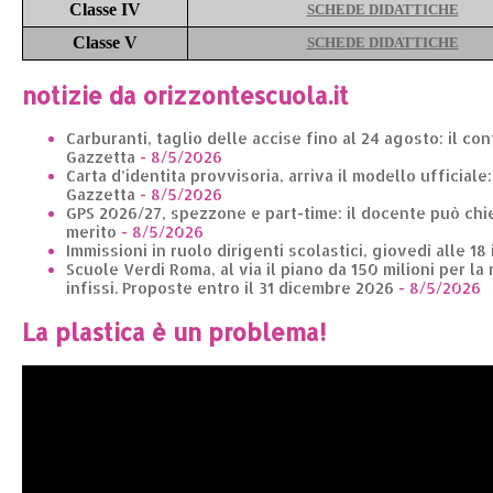
Classe IV
SCHEDE DIDATTICHE
Classe V
SCHEDE DIDATTICHE
notizie da orizzontescuola.it
Carburanti, taglio delle accise fino al 24 agosto: il co
Gazzetta
- 8/5/2026
Carta d’identita provvisoria, arriva il modello ufficiale
Gazzetta
- 8/5/2026
GPS 2026/27, spezzone e part-time: il docente può chie
merito
- 8/5/2026
Immissioni in ruolo dirigenti scolastici, giovedì alle 18
Scuole Verdi Roma, al via il piano da 150 milioni per la 
infissi. Proposte entro il 31 dicembre 2026
- 8/5/2026
La plastica è un problema!