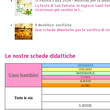
St Patrick's day 2024 - Materiali per la dida
La festa di San Patrizio, in inglese Saint Pa
ricorrenze più sentite in I...
Il Neolitico: verifiche
Due schede didattiche per la verifica di st
Le nostre schede didattiche
GEOGRAFIA
ITALIANO
MATEMATICA
Ciao bambini
STORIA
SCIENZE
ALTRO
Tutte le età
E-BOOK