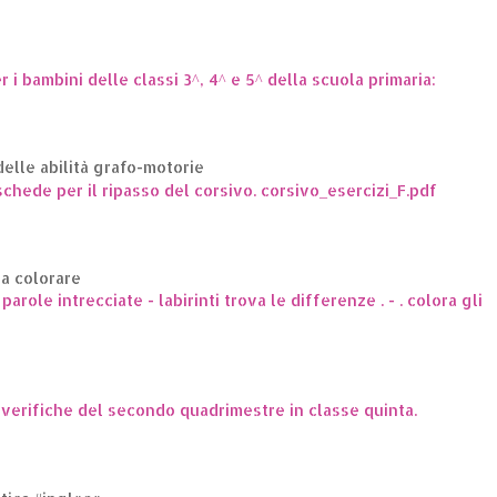
er i bambini delle classi 3^, 4^ e 5^ della scuola primaria:
elle abilità grafo-motorie
hede per il ripasso del corsivo. corsivo_esercizi_F.pdf
da colorare
arole intrecciate - labirinti trova le differenze . - . colora gli
e verifiche del secondo quadrimestre in classe quinta.