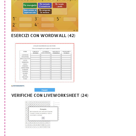
ESERCIZI CON WORDWALL (42)
VERIFICHE CON LIVEWORKSHEET (24)