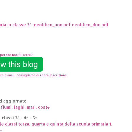
oria in classe 3^: neolitico_uno.pdf neolitico_due.pdf
perchè non ti iscrivi?;
re e-mail, consigliamo di rifare l'iscrizione.
ed aggiornato
 fiumi, laghi, mari, coste
classi 3^ - 4^ - 5^
le classi terza, quarta e quinta della scuola primaria 1.
.