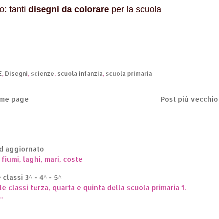
go:
tanti
disegni da colorare
per la scuola
E
,
Disegni
,
scienze
,
scuola infanzia
,
scuola primaria
me page
Post più vecchio
ed aggiornato
 fiumi, laghi, mari, coste
classi 3^ - 4^ - 5^
le classi terza, quarta e quinta della scuola primaria 1.
.