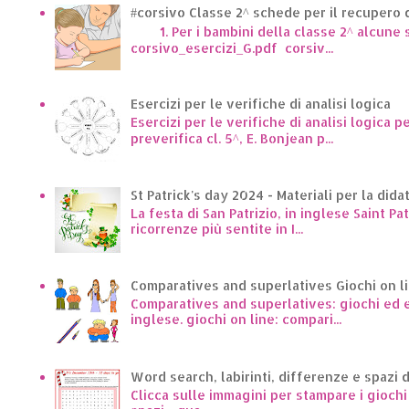
#corsivo Classe 2^ schede per il recupero d
1. Per i bambini della classe 2^ alcune sc
corsivo_esercizi_G.pdf corsiv...
Esercizi per le verifiche di analisi logica
Esercizi per le verifiche di analisi logica p
preverifica cl. 5^, E. Bonjean p...
St Patrick's day 2024 - Materiali per la dida
La festa di San Patrizio, in inglese Saint Pa
ricorrenze più sentite in I...
Comparatives and superlatives Giochi on l
Comparatives and superlatives: giochi ed es
inglese. giochi on line: compari...
Word search, labirinti, differenze e spazi 
Clicca sulle immagini per stampare i giochi p