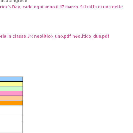
ttica #inglese
trick's Day, cade ogni anno il 17 marzo. Si tratta di una delle
oria in classe 3^: neolitico_uno.pdf neolitico_due.pdf