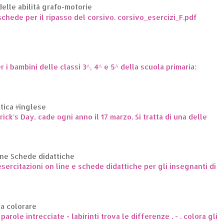
elle abilità grafo-motorie
hede per il ripasso del corsivo. corsivo_esercizi_F.pdf
er i bambini delle classi 3^, 4^ e 5^ della scuola primaria:
ttica #inglese
trick's Day, cade ogni anno il 17 marzo. Si tratta di una delle
ine Schede didattiche
ercitazioni on line e schede didattiche per gli insegnanti di
da colorare
arole intrecciate - labirinti trova le differenze . - . colora gli