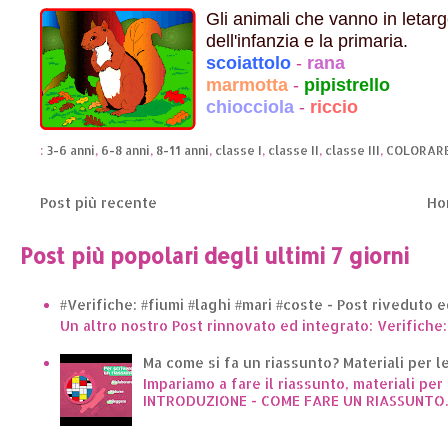
Gli animali che vanno in letar
dell'infanzia e la primaria.
scoiattolo
-
rana
marmotta
-
pipistrello
chiocciola
-
riccio
:
3-6 anni
,
6-8 anni
,
8-11 anni
,
classe I
,
classe II
,
classe III
,
COLORAR
Post più recente
Ho
Post più popolari degli ultimi 7 giorni
#Verifiche: #fiumi #laghi #mari #coste - Post riveduto 
Un altro nostro Post rinnovato ed integrato: Verifiche:
Ma come si fa un riassunto? Materiali per le 
Impariamo a fare il riassunto, materiali per 
INTRODUZIONE - COME FARE UN RIASSUNTO..