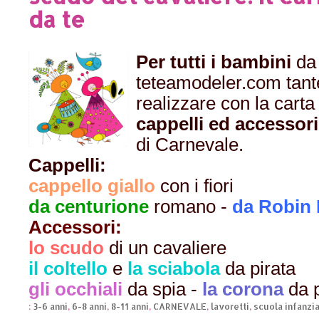
da te
Per tutti i bambini
da
teteamodeler.com tant
realizzare con la carta 
cappelli ed accessori
di Carnevale.
Cappelli:
cappello giallo
con i fiori
da centurione
romano -
da Robin
Accessori:
lo scudo
di un cavaliere
il coltello
e
la sciabola
da pirata
gli occhiali
da spia -
la corona
da 
:
3-6 anni
,
6-8 anni
,
8-11 anni
,
CARNEVALE
,
lavoretti
,
scuola infanzi