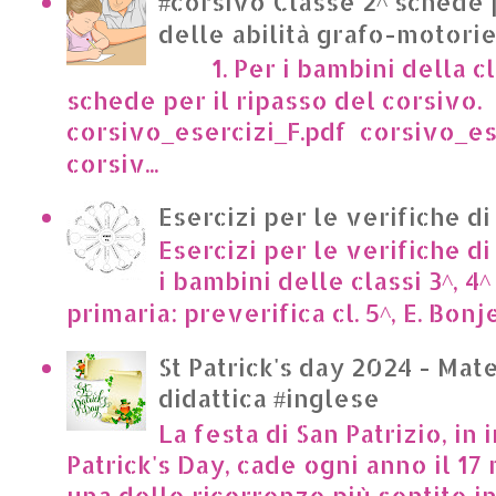
#corsivo Classe 2^ schede 
delle abilità grafo-motori
1. Per i bambini della cl
schede per il ripasso del corsivo.
corsivo_esercizi_F.pdf corsivo_es
corsiv...
Esercizi per le verifiche di
Esercizi per le verifiche di
i bambini delle classi 3^, 4^
primaria: preverifica cl. 5^, E. Bonje
St Patrick's day 2024 - Mate
didattica #inglese
La festa di San Patrizio, in 
Patrick's Day, cade ogni anno il 17 
una delle ricorrenze più sentite in I