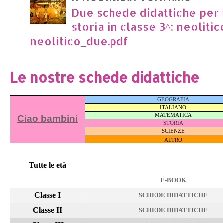
Due schede didattiche per l
storia in classe 3^: neoliti
neolitico_due.pdf
Le nostre schede didattiche
GEOGRAFIA
ITALIANO
MATEMATICA
Ciao bambini
STORIA
SCIENZE
ALTRO
Tutte le età
E-BOOK
Classe I
SCHEDE DIDATTICHE
Classe II
SCHEDE DIDATTICHE