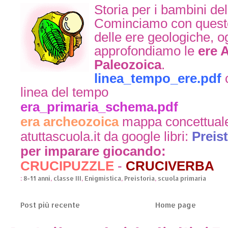
Storia per i bambini de
Cominciamo con questo
delle ere geologiche, o
approfondiamo le
ere 
Paleozoica
.
linea_tempo_ere.pdf
linea del tempo
era_primaria_schema.pdf
era archeozoica
mappa concettual
atuttascuola.it
da google libri:
Preist
per imparare giocando:
CRUCIPUZZLE
-
CRUCIVERBA
:
8-11 anni
,
classe III
,
Enigmistica
,
Preistoria
,
scuola primaria
Post più recente
Home page