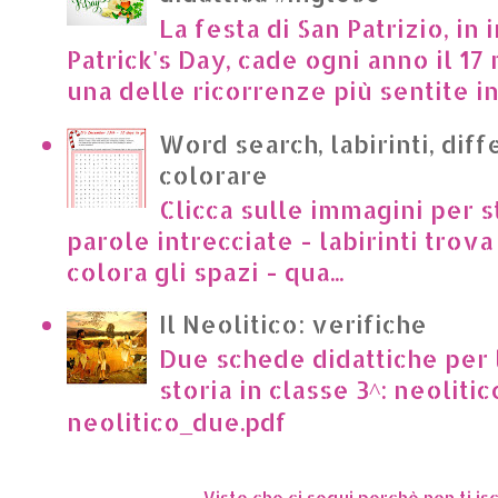
La festa di San Patrizio, in 
Patrick's Day, cade ogni anno il 17 
una delle ricorrenze più sentite in I
Word search, labirinti, dif
colorare
Clicca sulle immagini per s
parole intrecciate - labirinti trova 
colora gli spazi - qua...
Il Neolitico: verifiche
Due schede didattiche per l
storia in classe 3^: neoliti
neolitico_due.pdf
Visto che ci segui perchè non ti isc