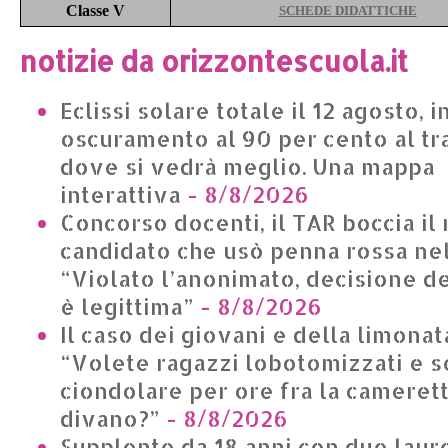
Classe V
SCHEDE DIDATTICHE
notizie da orizzontescuola.it
Eclissi solare totale il 12 agosto, in
oscuramento al 90 per cento al t
dove si vedrà meglio. Una mappa
interattiva
- 8/8/2026
Concorso docenti, il TAR boccia il 
candidato che usò penna rossa nel
“Violato l’anonimato, decisione 
è legittima”
- 8/8/2026
Il caso dei giovani e della limonat
“Volete ragazzi lobotomizzati e s
ciondolare per ore fra la camerett
divano?”
- 8/8/2026
Supplente da 18 anni con due lau