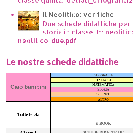
Il Neolitico: verifiche
Due schede didattiche per l
storia in classe 3^: neoliti
neolitico_due.pdf
Le nostre schede didattiche
GEOGRAFIA
ITALIANO
MATEMATICA
Ciao bambini
STORIA
SCIENZE
ALTRO
Tutte le età
E-BOOK
Classe I
SCHEDE DIDATTICHE