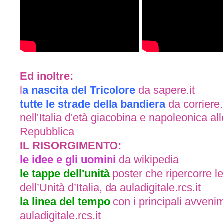
Ed inoltre:
l
a nascita del Tricolore
da sapere.it
tutte le strade della bandiera
da corriere.
nell'Italia d'età giacobina e napoleonica all
Repubblica
IL RISORGIMENTO:
le idee e gli uomini
da wikipedia
le tappe dell'unità
poster che ripercorre le
dell’Unità d’Italia, da
auladigitale.rcs.it
la linea del tempo
con i principali avveni
auladigitale.rcs.it