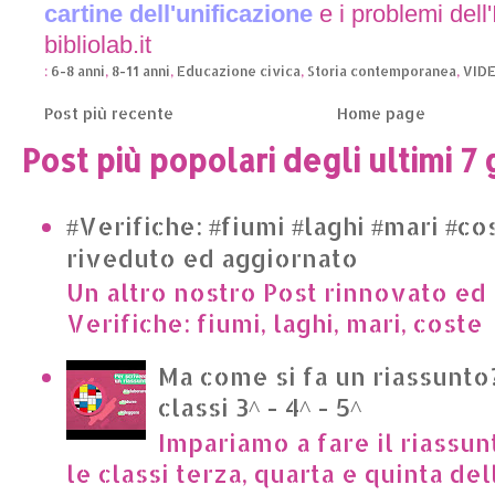
cartine dell'unificazione
e i problemi dell'
bibliolab.it
:
6-8 anni
,
8-11 anni
,
Educazione civica
,
Storia contemporanea
,
VID
Post più recente
Home page
Post più popolari degli ultimi 7 
#Verifiche: #fiumi #laghi #mari #co
riveduto ed aggiornato
Un altro nostro Post rinnovato ed 
Verifiche: fiumi, laghi, mari, cost
Ma come si fa un riassunto?
classi 3^ - 4^ - 5^
Impariamo a fare il riassun
le classi terza, quarta e quinta de