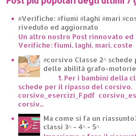
Post più popolari degli ultimi 7 
#Verifiche: #fiumi #laghi #mari #co
riveduto ed aggiornato
Un altro nostro Post rinnovato ed 
Verifiche: fiumi, laghi, mari, cost
#corsivo Classe 2^ schede 
delle abilità grafo-motori
1. Per i bambini della cl
schede per il ripasso del corsivo.
corsivo_esercizi_F.pdf corsivo_es
corsiv...
Ma come si fa un riassunto?
classi 3^ - 4^ - 5^