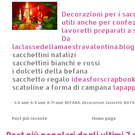
Decorazioni per i sacc
utili anche per confe
lavoretti preparati a 
Da
laclassedellamaestravalentina.blog
sacchettini natalizi
sacchettini bianchi e rossi
i dolcetti della befana
sacchetto regalo
ideasforscrapbooke
scatoline a forma di campana
lapapp
:
3-6 anni
,
6-8 anni
,
8-11 anni
,
BEFANA
,
decorazioni
,
lavoretti
,
NATA
Post più recente
Home page