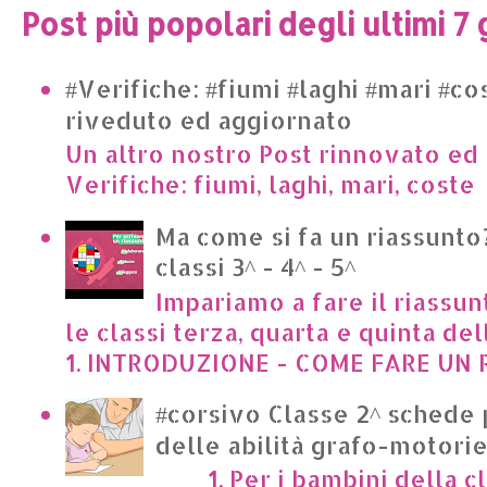
Post più popolari degli ultimi 7 
#Verifiche: #fiumi #laghi #mari #co
riveduto ed aggiornato
Un altro nostro Post rinnovato ed 
Verifiche: fiumi, laghi, mari, cost
Ma come si fa un riassunto?
classi 3^ - 4^ - 5^
Impariamo a fare il riassun
le classi terza, quarta e quinta de
1. INTRODUZIONE - COME FARE UN R
#corsivo Classe 2^ schede 
delle abilità grafo-motori
1. Per i bambini della cl