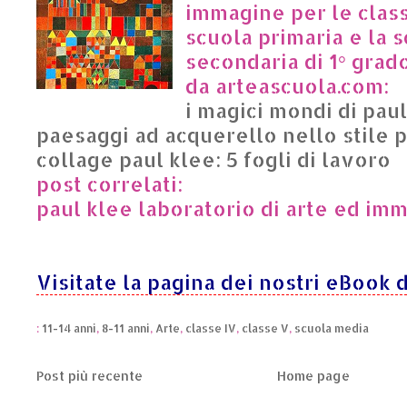
immagine per le classi
scuola primaria e la 
secondaria di 1° grado
da arteascuola.com:
i magici mondi di pau
paesaggi ad acquerello nello stile 
collage paul klee: 5 fogli di lavoro
post correlati:
paul klee laboratorio di arte ed imm.
Visitate la pagina dei nostri eBook d
:
11-14 anni
,
8-11 anni
,
Arte
,
classe IV
,
classe V
,
scuola media
Post più recente
Home page