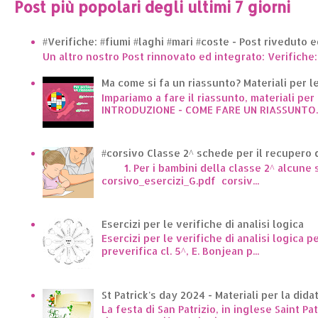
Post più popolari degli ultimi 7 giorni
#Verifiche: #fiumi #laghi #mari #coste - Post riveduto 
Un altro nostro Post rinnovato ed integrato: Verifiche:
Ma come si fa un riassunto? Materiali per le 
Impariamo a fare il riassunto, materiali per 
INTRODUZIONE - COME FARE UN RIASSUNTO..
#corsivo Classe 2^ schede per il recupero d
1. Per i bambini della classe 2^ alcune sc
corsivo_esercizi_G.pdf corsiv...
Esercizi per le verifiche di analisi logica
Esercizi per le verifiche di analisi logica p
preverifica cl. 5^, E. Bonjean p...
St Patrick's day 2024 - Materiali per la dida
La festa di San Patrizio, in inglese Saint Pa