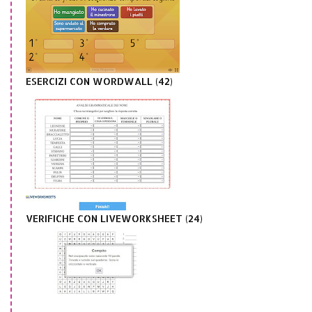
ESERCIZI CON WORDWALL (42)
VERIFICHE CON LIVEWORKSHEET (24)