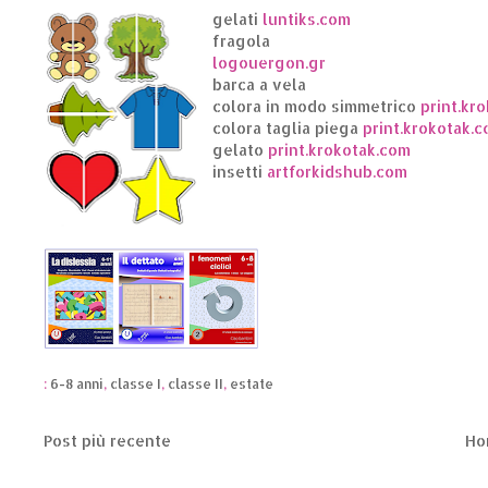
gelati
luntiks.com
fragola
logouergon.gr
barca a vela
colora in modo simmetrico
print.kr
colora taglia piega
print.krokotak.
gelato
print.krokotak.com
insetti
artforkidshub.com
:
6-8 anni
,
classe I
,
classe II
,
estate
Post più recente
Ho