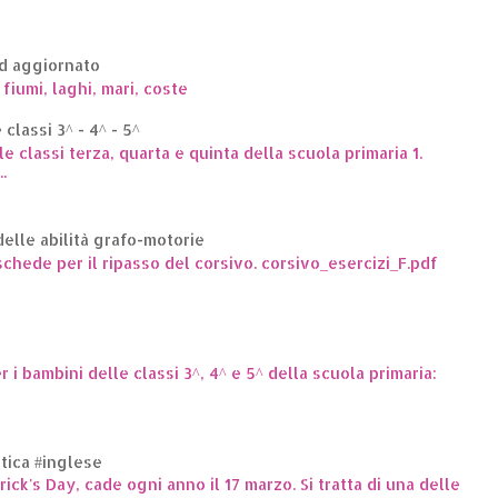
ed aggiornato
 fiumi, laghi, mari, coste
classi 3^ - 4^ - 5^
le classi terza, quarta e quinta della scuola primaria 1.
.
elle abilità grafo-motorie
hede per il ripasso del corsivo. corsivo_esercizi_F.pdf
er i bambini delle classi 3^, 4^ e 5^ della scuola primaria:
ttica #inglese
trick's Day, cade ogni anno il 17 marzo. Si tratta di una delle