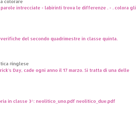
da colorare
arole intrecciate - labirinti trova le differenze . - . colora gli
e verifiche del secondo quadrimestre in classe quinta.
ttica #inglese
trick's Day, cade ogni anno il 17 marzo. Si tratta di una delle
oria in classe 3^: neolitico_uno.pdf neolitico_due.pdf