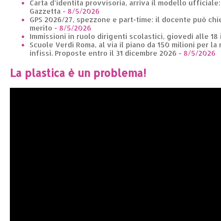
Carta d’identita provvisoria, arriva il modello ufficiale
Gazzetta
- 8/5/2026
GPS 2026/27, spezzone e part-time: il docente può chie
merito
- 8/5/2026
Immissioni in ruolo dirigenti scolastici, giovedì alle 18
Scuole Verdi Roma, al via il piano da 150 milioni per la 
infissi. Proposte entro il 31 dicembre 2026
- 8/5/2026
La plastica è un problema!