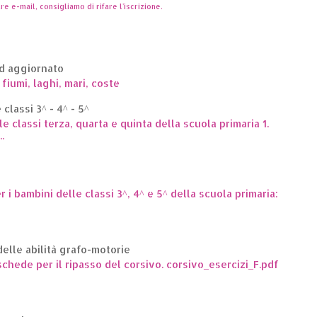
re e-mail, consigliamo di rifare l'iscrizione.
ed aggiornato
 fiumi, laghi, mari, coste
classi 3^ - 4^ - 5^
le classi terza, quarta e quinta della scuola primaria 1.
.
er i bambini delle classi 3^, 4^ e 5^ della scuola primaria:
elle abilità grafo-motorie
hede per il ripasso del corsivo. corsivo_esercizi_F.pdf