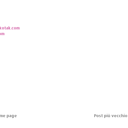
okotak.com
com
me page
Post più vecchio