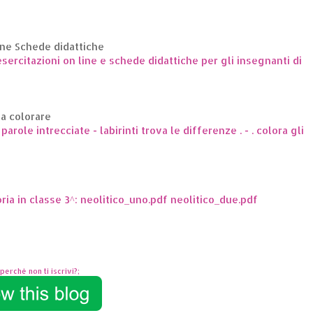
ine Schede didattiche
ercitazioni on line e schede didattiche per gli insegnanti di
da colorare
arole intrecciate - labirinti trova le differenze . - . colora gli
oria in classe 3^: neolitico_uno.pdf neolitico_due.pdf
perchè non ti iscrivi?;