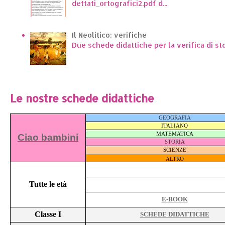
dettati_ortografici2.pdf d...
Il Neolitico: verifiche
Due schede didattiche per la verifica di st
Le nostre schede didattiche
GEOGRAFIA
ITALIANO
MATEMATICA
Ciao bambini
STORIA
SCIENZE
ALTRO
Tutte le età
E-BOOK
Classe I
SCHEDE DIDATTICHE