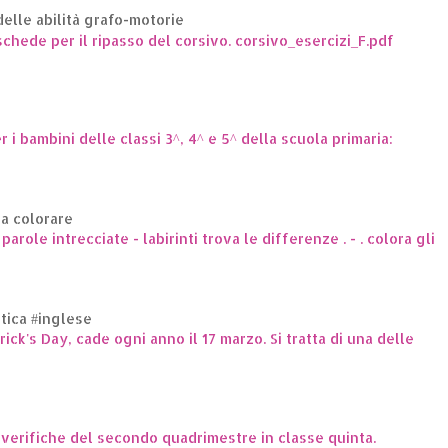
elle abilità grafo-motorie
hede per il ripasso del corsivo. corsivo_esercizi_F.pdf
er i bambini delle classi 3^, 4^ e 5^ della scuola primaria:
da colorare
arole intrecciate - labirinti trova le differenze . - . colora gli
ttica #inglese
trick's Day, cade ogni anno il 17 marzo. Si tratta di una delle
e verifiche del secondo quadrimestre in classe quinta.