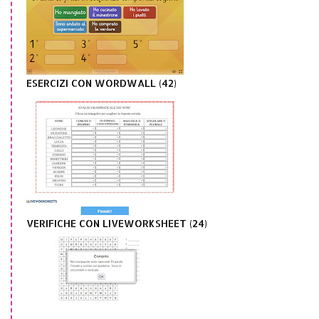
ESERCIZI CON WORDWALL (42)
VERIFICHE CON LIVEWORKSHEET (24)