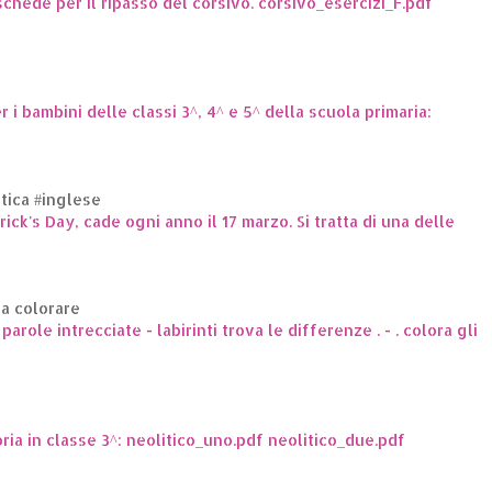
hede per il ripasso del corsivo. corsivo_esercizi_F.pdf
er i bambini delle classi 3^, 4^ e 5^ della scuola primaria:
ttica #inglese
trick's Day, cade ogni anno il 17 marzo. Si tratta di una delle
da colorare
arole intrecciate - labirinti trova le differenze . - . colora gli
oria in classe 3^: neolitico_uno.pdf neolitico_due.pdf