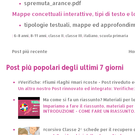
spremuta_arance.pdf
Mappe concettuali interattive
,
tipi di testo
e l
tipologie testuali, mappe ed approfondi
:
6-8 anni
,
8-11 anni
,
classe II
,
classe III
,
italiano
,
scuola primaria
Post più recente
Ho
Post più popolari degli ultimi 7 giorni
#Verifiche: #fiumi #laghi #mari #coste - Post riveduto 
Un altro nostro Post rinnovato ed integrato: Verifiche:
Ma come si fa un riassunto? Materiali per le 
Impariamo a fare il riassunto, materiali per 
INTRODUZIONE - COME FARE UN RIASSUNTO..
#corsivo Classe 2^ schede per il recupero d