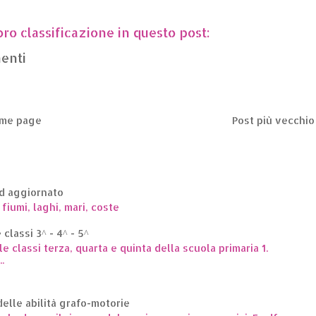
oro classificazione in questo post:
menti
me page
Post più vecchio
ed aggiornato
 fiumi, laghi, mari, coste
classi 3^ - 4^ - 5^
le classi terza, quarta e quinta della scuola primaria 1.
.
elle abilità grafo-motorie