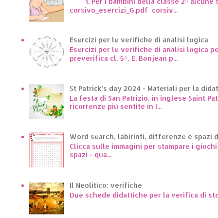
1. Per i bambini della classe 2^ alcune sc
corsivo_esercizi_G.pdf corsiv...
Esercizi per le verifiche di analisi logica
Esercizi per le verifiche di analisi logica p
preverifica cl. 5^, E. Bonjean p...
St Patrick's day 2024 - Materiali per la dida
La festa di San Patrizio, in inglese Saint Pa
ricorrenze più sentite in I...
Word search, labirinti, differenze e spazi 
Clicca sulle immagini per stampare i giochi p
spazi - qua...
Il Neolitico: verifiche
Due schede didattiche per la verifica di st