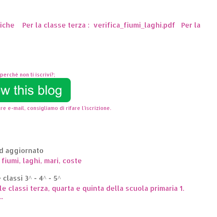
ttiche Per la classe terza : verifica_fiumi_laghi.pdf Per la
perchè non ti iscrivi?;
re e-mail, consigliamo di rifare l'iscrizione.
ed aggiornato
 fiumi, laghi, mari, coste
classi 3^ - 4^ - 5^
le classi terza, quarta e quinta della scuola primaria 1.
.