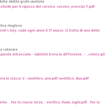
elle abilità grafo-motorie
hede per il ripasso del corsivo. corsivo_esercizi_F.pdf
ttica #inglese
trick's Day, cade ogni anno il 17 marzo. Si tratta di una delle
da colorare
arole intrecciate - labirinti trova le differenze . - . colora gli
oria in classe 3^: neolitico_uno.pdf neolitico_due.pdf
ttiche Per la classe terza : verifica_fiumi_laghi.pdf Per la