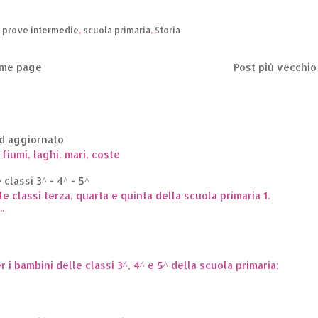
,
prove intermedie
,
scuola primaria
,
Storia
me page
Post più vecchio
ed aggiornato
 fiumi, laghi, mari, coste
classi 3^ - 4^ - 5^
le classi terza, quarta e quinta della scuola primaria 1.
.
er i bambini delle classi 3^, 4^ e 5^ della scuola primaria: