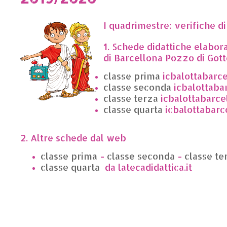
I quadrimestre: verifiche di 
1. Schede didattiche elabor
di Barcellona Pozzo di Gott
classe prima
icbalottabarce
classe seconda
icbalottaba
classe terza
icbalottabarce
classe quarta
icbalottabarc
2. Altre schede dal web
classe prima
-
classe seconda
-
classe te
classe quarta
da latecadidattica.it