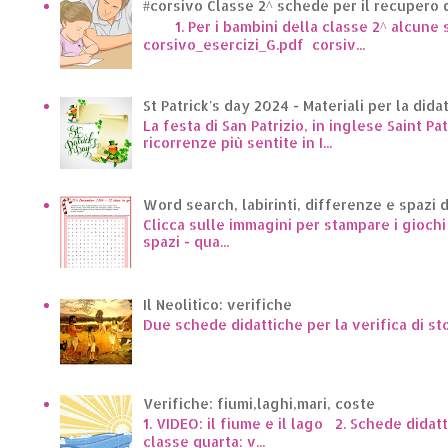
#corsivo Classe 2^ schede per il recupero d
1. Per i bambini della classe 2^ alcune sc
corsivo_esercizi_G.pdf corsiv...
St Patrick's day 2024 - Materiali per la dida
La festa di San Patrizio, in inglese Saint Pa
ricorrenze più sentite in I...
Word search, labirinti, differenze e spazi 
Clicca sulle immagini per stampare i giochi p
spazi - qua...
Il Neolitico: verifiche
Due schede didattiche per la verifica di st
Verifiche: fiumi,laghi,mari, coste
1. VIDEO: il fiume e il lago 2. Schede dida
classe quarta: v...