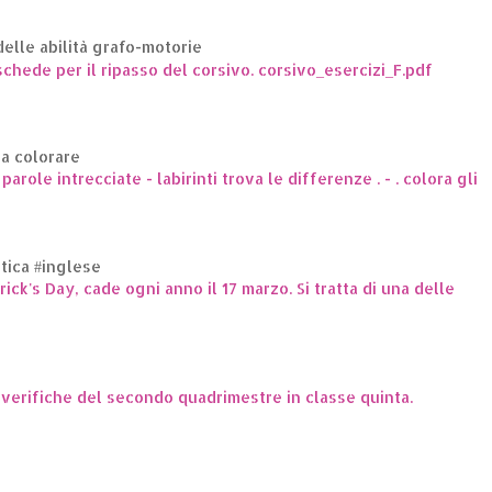
elle abilità grafo-motorie
hede per il ripasso del corsivo. corsivo_esercizi_F.pdf
da colorare
arole intrecciate - labirinti trova le differenze . - . colora gli
ttica #inglese
trick's Day, cade ogni anno il 17 marzo. Si tratta di una delle
e verifiche del secondo quadrimestre in classe quinta.