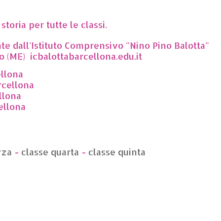
storia per tutte le classi.
ate dall'Istituto Comprensivo "Nino Pino Balotta"
o (ME) icbalottabarcellona.edu.it
llona
rcellona
llona
ellona
rza
-
classe quarta
-
classe quinta