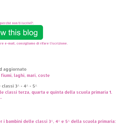
perchè non ti iscrivi?;
re e-mail, consigliamo di rifare l'iscrizione.
ed aggiornato
 fiumi, laghi, mari, coste
classi 3^ - 4^ - 5^
le classi terza, quarta e quinta della scuola primaria 1.
.
er i bambini delle classi 3^, 4^ e 5^ della scuola primaria: