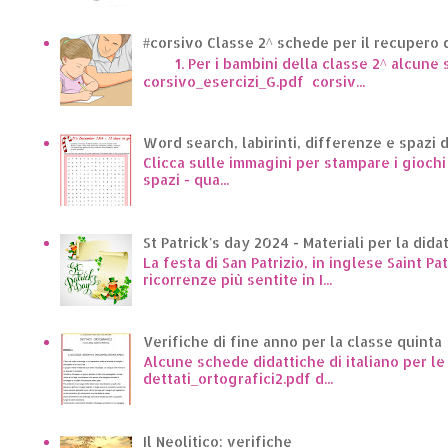
#corsivo Classe 2^ schede per il recupero d
1. Per i bambini della classe 2^ alcune sc
corsivo_esercizi_G.pdf corsiv...
Word search, labirinti, differenze e spazi 
Clicca sulle immagini per stampare i giochi p
spazi - qua...
St Patrick's day 2024 - Materiali per la dida
La festa di San Patrizio, in inglese Saint Pa
ricorrenze più sentite in I...
Verifiche di fine anno per la classe quinta
Alcune schede didattiche di italiano per l
dettati_ortografici2.pdf d...
Il Neolitico: verifiche