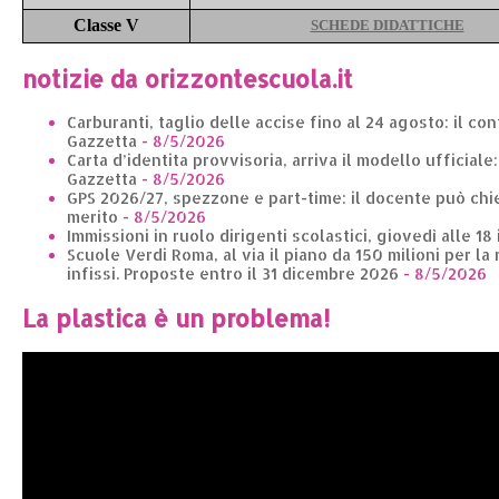
Classe V
SCHEDE DIDATTICHE
notizie da orizzontescuola.it
Carburanti, taglio delle accise fino al 24 agosto: il co
Gazzetta
- 8/5/2026
Carta d’identita provvisoria, arriva il modello ufficiale
Gazzetta
- 8/5/2026
GPS 2026/27, spezzone e part-time: il docente può chie
merito
- 8/5/2026
Immissioni in ruolo dirigenti scolastici, giovedì alle 18
Scuole Verdi Roma, al via il piano da 150 milioni per la 
infissi. Proposte entro il 31 dicembre 2026
- 8/5/2026
La plastica è un problema!