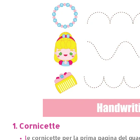
1. Cornicette
l
e cornicette per la prima pagina del qu