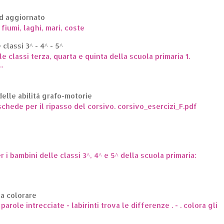
ed aggiornato
 fiumi, laghi, mari, coste
classi 3^ - 4^ - 5^
le classi terza, quarta e quinta della scuola primaria 1.
.
elle abilità grafo-motorie
hede per il ripasso del corsivo. corsivo_esercizi_F.pdf
er i bambini delle classi 3^, 4^ e 5^ della scuola primaria:
da colorare
arole intrecciate - labirinti trova le differenze . - . colora gli