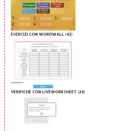
ESERCIZI CON WORDWALL (42)
VERIFICHE CON LIVEWORKSHEET (24)