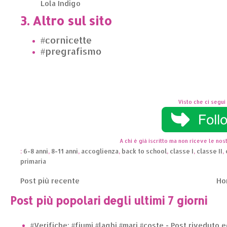
Lola Indigo
3. Altro sul sito
#cornicette
#pregrafismo
Visto che ci segui 
A chi è già iscritto ma non riceve le nost
:
6-8 anni
,
8-11 anni
,
accoglienza
,
back to school
,
classe I
,
classe II
,
primaria
Post più recente
Ho
Post più popolari degli ultimi 7 giorni
#Verifiche: #fiumi #laghi #mari #coste - Post riveduto 