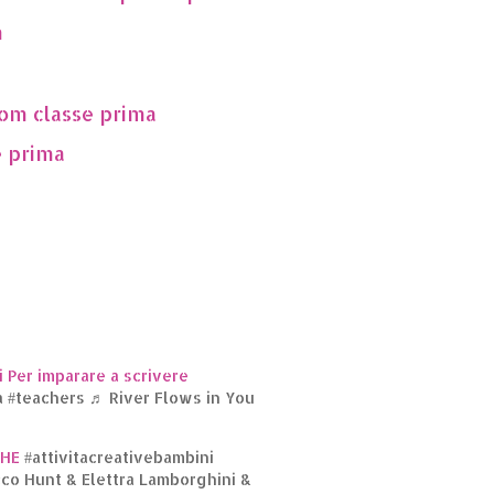
m
om classe prima
 prima
 Per imparare a scrivere
a
#teachers
♬ River Flows in You
GHE
#attivitacreativebambini
co Hunt & Elettra Lamborghini &