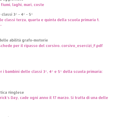
 fiumi, laghi, mari, coste
classi 3^ - 4^ - 5^
le classi terza, quarta e quinta della scuola primaria 1.
.
elle abilità grafo-motorie
hede per il ripasso del corsivo. corsivo_esercizi_F.pdf
er i bambini delle classi 3^, 4^ e 5^ della scuola primaria:
ttica #inglese
trick's Day, cade ogni anno il 17 marzo. Si tratta di una delle