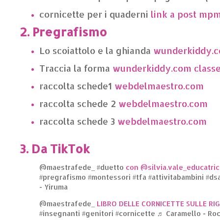
cornicette per i quaderni
link a post mp
2. Pregrafismo
Lo scoiattolo e la ghianda
wunderkiddy.c
Traccia la forma
wunderkiddy.com classe
raccolta schede1
webdelmaestro.com
raccolta schede 2
webdelmaestro.com
raccolta schede 3
webdelmaestro.com
3. Da TikTok
@maestrafede_
#duetto
con @silvia.vale_educatrici
#pregrafismo
#montessori
#tfa
#attivitabambini
#ds
- Yiruma
@maestrafede_
LIBRO DELLE CORNICETTE SULLE RI
#insegnanti
#genitori
#cornicette
♬ Caramello - Roc