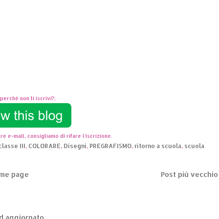
perchè non ti iscrivi?;
re e-mail, consigliamo di rifare l'iscrizione.
classe III
,
COLORARE
,
Disegni
,
PREGRAFISMO
,
ritorno a scuola
,
scuola
me page
Post più vecchio
ed aggiornato