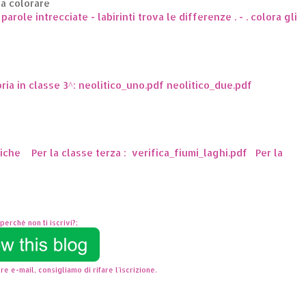
da colorare
arole intrecciate - labirinti trova le differenze . - . colora gli
oria in classe 3^: neolitico_uno.pdf neolitico_due.pdf
ttiche Per la classe terza : verifica_fiumi_laghi.pdf Per la
perchè non ti iscrivi?;
re e-mail, consigliamo di rifare l'iscrizione.