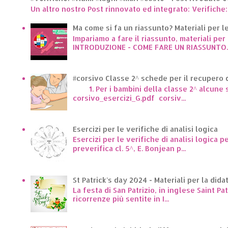
Un altro nostro Post rinnovato ed integrato: Verifiche:
Ma come si fa un riassunto? Materiali per le 
Impariamo a fare il riassunto, materiali per 
INTRODUZIONE - COME FARE UN RIASSUNTO..
#corsivo Classe 2^ schede per il recupero d
1. Per i bambini della classe 2^ alcune sc
corsivo_esercizi_G.pdf corsiv...
Esercizi per le verifiche di analisi logica
Esercizi per le verifiche di analisi logica p
preverifica cl. 5^, E. Bonjean p...
St Patrick's day 2024 - Materiali per la dida
La festa di San Patrizio, in inglese Saint Pa
ricorrenze più sentite in I...