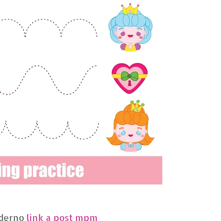
aderno
link a post mpm