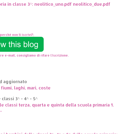
oria in classe 3^: neolitico_uno.pdf neolitico_due.pdf
perchè non ti iscrivi?;
re e-mail, consigliamo di rifare l'iscrizione.
ed aggiornato
 fiumi, laghi, mari, coste
classi 3^ - 4^ - 5^
le classi terza, quarta e quinta della scuola primaria 1.
.