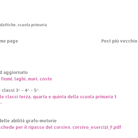
dattiche
,
scuola primaria
me page
Post più vecchio
ed aggiornato
 fiumi, laghi, mari, coste
classi 3^ - 4^ - 5^
le classi terza, quarta e quinta della scuola primaria 1.
.
elle abilità grafo-motorie
hede per il ripasso del corsivo. corsivo_esercizi_F.pdf