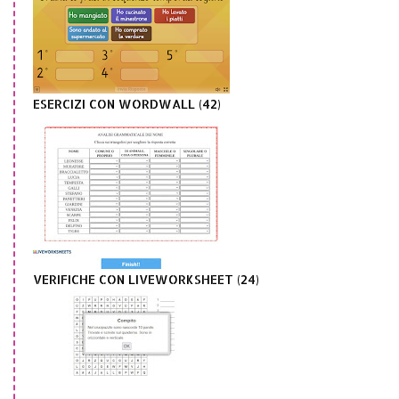
ESERCIZI CON WORDWALL (42)
VERIFICHE CON LIVEWORKSHEET (24)