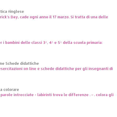
ttica #inglese
trick's Day, cade ogni anno il 17 marzo. Si tratta di una delle
er i bambini delle classi 3^, 4^ e 5^ della scuola primaria:
ine Schede didattiche
ercitazioni on line e schede didattiche per gli insegnanti di
da colorare
arole intrecciate - labirinti trova le differenze . - . colora gli