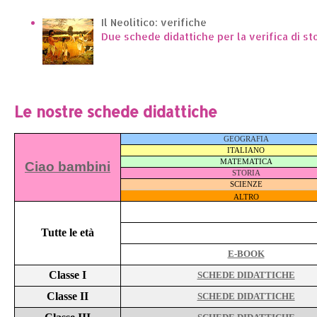
Il Neolitico: verifiche
Due schede didattiche per la verifica di st
Le nostre schede didattiche
GEOGRAFIA
ITALIANO
MATEMATICA
Ciao bambini
STORIA
SCIENZE
ALTRO
Tutte le età
E-BOOK
Classe I
SCHEDE DIDATTICHE
Classe II
SCHEDE DIDATTICHE