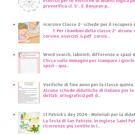
Esercizi per le verifiche di analisi logica p
preverifica cl. 5^, E. Bonjean p...
#corsivo Classe 2^ schede per il recupero d
1. Per i bambini della classe 2^ alcune sc
corsivo_esercizi_G.pdf corsiv...
Word search, labirinti, differenze e spazi 
Clicca sulle immagini per stampare i giochi p
spazi - qua...
Verifiche di fine anno per la classe quinta
Alcune schede didattiche di italiano per l
dettati_ortografici2.pdf d...
St Patrick's day 2024 - Materiali per la dida
La festa di San Patrizio, in inglese Saint Pa
ricorrenze più sentite in I...