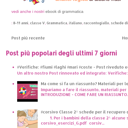
vedi anche i nostri
ebook di grammatica
:
8-11 anni
,
classe V
,
Grammatica
,
italiano
,
raccontogiallo
,
schede di
Post più recente
Ho
Post più popolari degli ultimi 7 giorni
#Verifiche: #fiumi #laghi #mari #coste - Post riveduto 
Un altro nostro Post rinnovato ed integrato: Verifiche:
Ma come si fa un riassunto? Materiali per le 
Impariamo a fare il riassunto, materiali per 
INTRODUZIONE - COME FARE UN RIASSUNTO..
#corsivo Classe 2^ schede per il recupero d
1. Per i bambini della classe 2^ alcune sc
corsivo_esercizi_G.pdf corsiv...