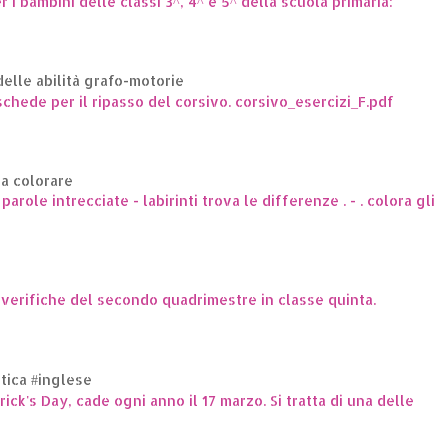
er i bambini delle classi 3^, 4^ e 5^ della scuola primaria:
elle abilità grafo-motorie
hede per il ripasso del corsivo. corsivo_esercizi_F.pdf
da colorare
arole intrecciate - labirinti trova le differenze . - . colora gli
e verifiche del secondo quadrimestre in classe quinta.
ttica #inglese
trick's Day, cade ogni anno il 17 marzo. Si tratta di una delle