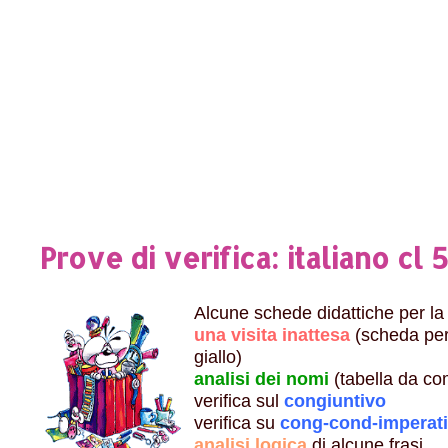
Prove di verifica: italiano cl 
Alcune schede didattiche per la v
una visita inattesa
(scheda per
giallo)
analisi dei nomi
(tabella da co
verifica sul
congiuntivo
verifica su
cong-cond-imperat
analisi logica
di alcune frasi