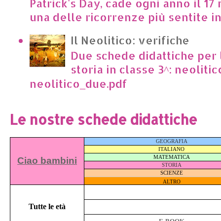
Patrick's Day, cade ogni anno il 17 
una delle ricorrenze più sentite in I
Il Neolitico: verifiche
Due schede didattiche per l
storia in classe 3^: neoliti
neolitico_due.pdf
Le nostre schede didattiche
GEOGRAFIA
ITALIANO
MATEMATICA
Ciao bambini
STORIA
SCIENZE
ALTRO
Tutte le età