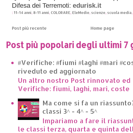
Difesa dei Terremoti:
edurisk.it
:
11-14 anni
,
8-11 anni
,
COLORARE
,
EleMedie
,
scienze
,
scuola media
Post più recente
Home page
Post più popolari degli ultimi 7 
#Verifiche: #fiumi #laghi #mari #co
riveduto ed aggiornato
Un altro nostro Post rinnovato ed 
Verifiche: fiumi, laghi, mari, cost
Ma come si fa un riassunto?
classi 3^ - 4^ - 5^
Impariamo a fare il riassun
le classi terza, quarta e quinta de