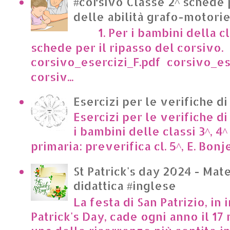
#corsivo Classe 2^ schede 
delle abilità grafo-motori
1. Per i bambini della cl
schede per il ripasso del corsivo.
corsivo_esercizi_F.pdf corsivo_es
corsiv...
Esercizi per le verifiche di
Esercizi per le verifiche di
i bambini delle classi 3^, 4^
primaria: preverifica cl. 5^, E. Bonje
St Patrick's day 2024 - Mate
didattica #inglese
La festa di San Patrizio, in 
Patrick's Day, cade ogni anno il 17 