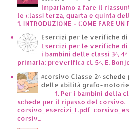
Impariamo a fare il riassun
le classi terza, quarta e quinta de
1. INTRODUZIONE - COME FARE UN R
Esercizi per le verifiche di
Esercizi per le verifiche di
i bambini delle classi 3^, 4^
primaria: preverifica cl. 5^, E. Bonje
#corsivo Classe 2^ schede 
delle abilità grafo-motori
1. Per i bambini della cl
schede per il ripasso del corsivo.
corsivo_esercizi_F.pdf corsivo_es
corsiv...