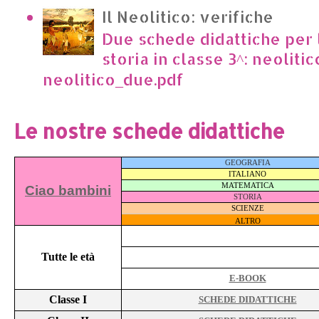
Il Neolitico: verifiche
Due schede didattiche per l
storia in classe 3^: neoliti
neolitico_due.pdf
Le nostre schede didattiche
GEOGRAFIA
ITALIANO
MATEMATICA
Ciao bambini
STORIA
SCIENZE
ALTRO
Tutte le età
E-BOOK
Classe I
SCHEDE DIDATTICHE